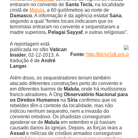
entraram no convento de
Santa Tecla
, na localidade
cristã de
Malula
, a 60 quilômetros ao norte de
Damasco
. A informação é da agência estatal
Sana
,
segundo a qual “fontes locais indicaram que os
terroristas entraram no convento e sequestraram a
madre superiora,
Pelagai Sayyaf
, e outras religiosas”.
A reportagem está
publicada no sítio
Vatican
Fonte
:
http://bit.ly/1dLonLq
Insider
, 02-12-2013. A
tradução é de
André
Langer
.
Além disso, os sequestradores teriam também
atacado diferentes construções perto do convento e
em diferentes bairros de
Malula
, onde há muitíssimos
franco-atiradores. A Ong
Observatório Nacional para
os Direitos Humanos
na
Síria
confirmou que os
rebeldes têm o controle da localidade, mas não
indicou nenhum sequestro, nem a invasão do
convento ortodoxo. Os jihadistas conseguiram
apoderar-se de
Malula
em setembro e já haviam
causado danos às igrejas. Depois, as forças leais a
Assad
e milícias de cristãos armados conseguiram