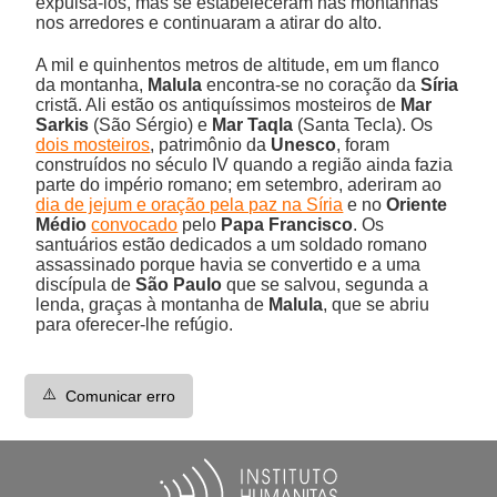
expulsá-los, mas se estabeleceram nas montanhas
nos arredores e continuaram a atirar do alto.
A mil e quinhentos metros de altitude, em um flanco
da montanha,
Malula
encontra-se no coração da
Síria
cristã. Ali estão os antiquíssimos mosteiros de
Mar
Sarkis
(São Sérgio) e
Mar Taqla
(Santa Tecla). Os
dois mosteiros
, patrimônio da
Unesco
, foram
construídos no século IV quando a região ainda fazia
parte do império romano; em setembro, aderiram ao
dia de jejum e oração pela paz na Síria
e no
Oriente
Médio
convocado
pelo
Papa Francisco
. Os
santuários estão dedicados a um soldado romano
assassinado porque havia se convertido e a uma
discípula de
São Paulo
que se salvou, segunda a
lenda, graças à montanha de
Malula
, que se abriu
para oferecer-lhe refúgio.
⚠️
Comunicar erro