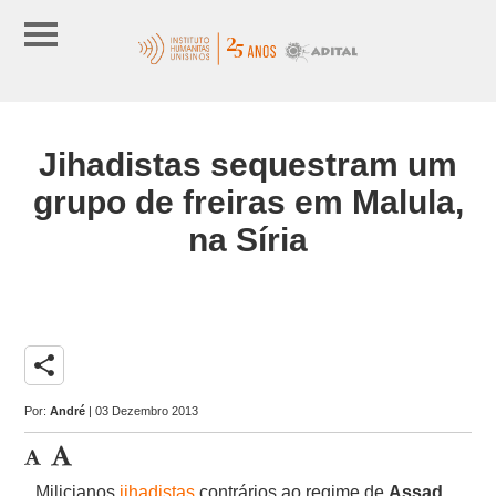
Jihadistas sequestram um
grupo de freiras em Malula,
na Síria
share
Por:
André
| 03 Dezembro 2013
Milicianos
jihadistas
contrários ao regime de
Assad