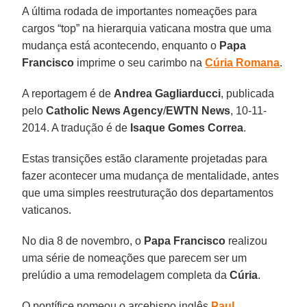
A última rodada de importantes nomeações para
cargos “top” na hierarquia vaticana mostra que uma
mudança está acontecendo, enquanto o
Papa
Francisco
imprime o seu carimbo na
C
úria
Romana
.
A reportagem é de
Andrea Gagliarducci
, publicada
pelo
Catholic News Agency
/
EWTN
News
, 10-11-
2014. A tradução é de
Isaque Gomes
Correa
.
Estas transições estão claramente projetadas para
fazer acontecer uma mudança de mentalidade, antes
que uma simples reestruturação dos departamentos
vaticanos.
No dia 8 de novembro, o
Papa Francisco
realizou
uma série de nomeações que parecem ser um
prelúdio a uma remodelagem completa da
Cúria
.
O pontífice nomeou o arcebispo inglês
Paul