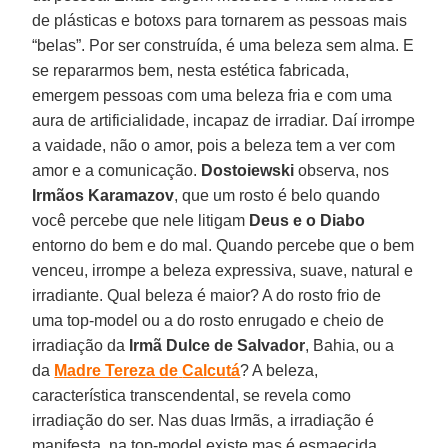
de plásticas e botoxs para tornarem as pessoas mais
“belas”. Por ser construída, é uma beleza sem alma. E
se repararmos bem, nesta estética fabricada,
emergem pessoas com uma beleza fria e com uma
aura de artificialidade, incapaz de irradiar. Daí irrompe
a vaidade, não o amor, pois a beleza tem a ver com
amor e a comunicação.
Dostoiewski
observa, nos
Irmãos Karamazov
, que um rosto é belo quando
você percebe que nele litigam
Deus
e o Diabo
entorno do bem e do mal. Quando percebe que o bem
venceu, irrompe a beleza expressiva, suave, natural e
irradiante. Qual beleza é maior? A do rosto frio de
uma top-model ou a do rosto enrugado e cheio de
irradiação da
Irmã Dulce de
Salvador
, Bahia, ou a
da
Madre Tereza de
Calcutá
? A beleza,
característica transcendental, se revela como
irradiação do ser. Nas duas Irmãs, a irradiação é
manifesta, na top-model existe mas é esmaecida.