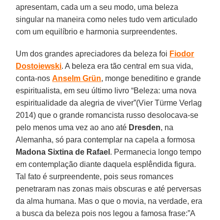
apresentam, cada um a seu modo, uma beleza
singular na maneira como neles tudo vem articulado
com um equilíbrio e harmonia surpreendentes.
Um dos grandes apreciadores da beleza foi
Fiodor
Dostoiewski
. A beleza era tão central em sua vida,
conta-nos
Anselm Grün
, monge beneditino e grande
espiritualista, em seu último livro “Beleza: uma nova
espiritualidade da alegria de viver”(Vier Türme Verlag
2014) que o grande romancista russo desolocava-se
pelo menos uma vez ao ano até
Dresden
, na
Alemanha, só para contemplar na capela a formosa
Madona Sixtina de
Rafael
. Permanecia longo tempo
em contemplação diante daquela esplêndida figura.
Tal fato é surpreendente, pois seus romances
penetraram nas zonas mais obscuras e até perversas
da alma humana. Mas o que o movia, na verdade, era
a busca da beleza pois nos legou a famosa frase:”A