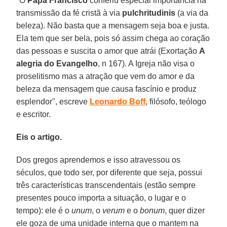
"O
Papa Francisco
conferiu especial importância na
transmissão da fé cristã à via
pulchritudinis
(a via da
beleza). Não basta que a mensagem seja boa e justa.
Ela tem que ser bela, pois só assim chega ao coração
das pessoas e suscita o amor que atrái (Exortação
A
alegria do Evangelho
, n 167). A Igreja não visa o
proselitismo mas a atração que vem do amor e da
beleza da mensagem que causa fascínio e produz
esplendor", escreve
Leonardo
Boff
, filósofo, teólogo
e escritor.
Eis o artigo.
Dos gregos aprendemos e isso atravessou os
séculos, que todo ser, por diferente que seja, possui
três características transcendentais (estão sempre
presentes pouco importa a situação, o lugar e o
tempo): ele é o
unum
, o
verum
e o
bonum
, quer dizer
ele goza de uma unidade interna que o mantem na