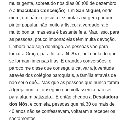
muita gente, sobretudo nos dias 08 (08 de dezembro
é a
Imaculada Conceição
). Em
San Miguel
, onde
moro, um pároco jesuíta fez pintar a virgem por um
pintor popular, não muito artístico: a verdadeira é
muito bonita, mas esta é bastante feia. Mas, isso, para
as pessoas, pouco importa: elas têm muita devoção.
Embora não seja domingo. As pessoas vão para
tomar a Graça, para tocar a
N. Sra.
, por conta do que
se formam imensas filas. E grandes conversões: o
pároco me disse que conseguiu cativar a juventude
através dos colégios paroquiais, a família através de
não sei o quê... Mas que as pessoas que nunca foram
à Igreja nunca conseguiu que voltassem a não ser
para algum batizado... E então chegou a
Desatadora
dos Nós
, e com ela, pessoas que há 30 ou mais de
40 anos não se confessavam, voltaram a receber os
sacramentos.