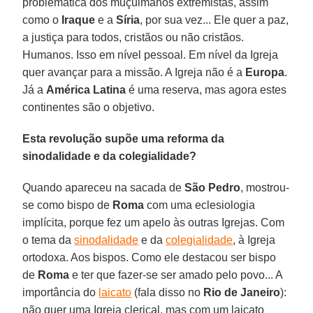
problemática dos muçulmanos extremistas, assim
como o
Iraque
e a
Síria
, por sua vez... Ele quer a paz,
a justiça para todos, cristãos ou não cristãos.
Humanos. Isso em nível pessoal. Em nível da Igreja
quer avançar para a missão. A Igreja não é a
Europa
.
Já a
América Latina
é uma reserva, mas agora estes
continentes são o objetivo.
Esta revolução supõe uma reforma da
sinodalidade e da colegialidade?
Quando apareceu na sacada de
São Pedro
, mostrou-
se como bispo de
Roma
com uma eclesiologia
implícita, porque fez um apelo às outras Igrejas. Com
o tema da
sinodalidade
e da
colegialidade
, à Igreja
ortodoxa. Aos bispos. Como ele destacou ser bispo
de
Roma
e ter que fazer-se ser amado pelo povo... A
importância do
laicato
(fala disso no
Rio de Janeiro
):
não quer uma Igreja clerical, mas com um laicato