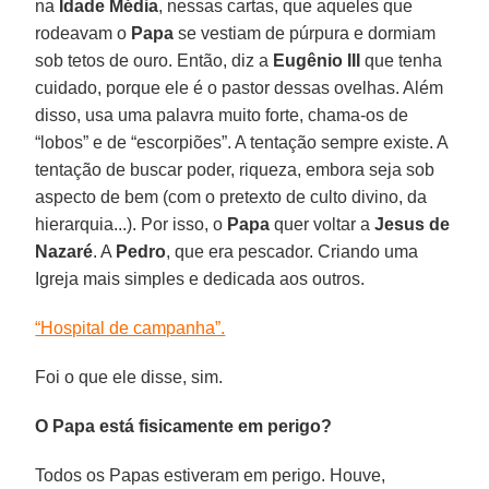
na
Idade Média
, nessas cartas, que aqueles que
rodeavam o
Papa
se vestiam de púrpura e dormiam
sob tetos de ouro. Então, diz a
Eugênio III
que tenha
cuidado, porque ele é o pastor dessas ovelhas. Além
disso, usa uma palavra muito forte, chama-os de
“lobos” e de “escorpiões”. A tentação sempre existe. A
tentação de buscar poder, riqueza, embora seja sob
aspecto de bem (com o pretexto de culto divino, da
hierarquia...). Por isso, o
Papa
quer voltar a
Jesus
de
Nazaré
. A
Pedro
, que era pescador. Criando uma
Igreja mais simples e dedicada aos outros.
“Hospital de campanha”.
Foi o que ele disse, sim.
O Papa está fisicamente em perigo?
Todos os Papas estiveram em perigo. Houve,