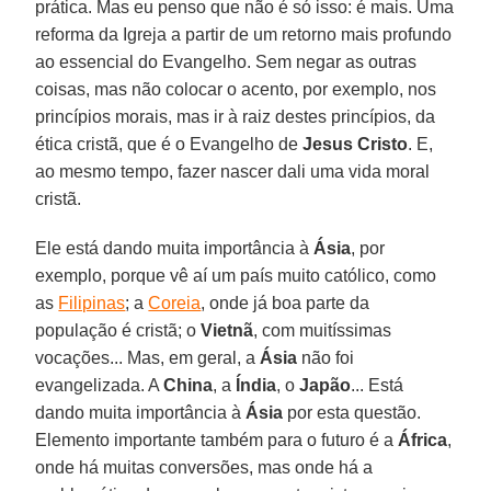
prática. Mas eu penso que não é só isso: é mais. Uma
reforma da Igreja a partir de um retorno mais profundo
ao essencial do Evangelho. Sem negar as outras
coisas, mas não colocar o acento, por exemplo, nos
princípios morais, mas ir à raiz destes princípios, da
ética cristã, que é o Evangelho de
Jesus Cristo
. E,
ao mesmo tempo, fazer nascer dali uma vida moral
cristã.
Ele está dando muita importância à
Ásia
, por
exemplo, porque vê aí um país muito católico, como
as
Filipinas
; a
Coreia
, onde já boa parte da
população é cristã; o
Vietnã
, com muitíssimas
vocações... Mas, em geral, a
Ásia
não foi
evangelizada. A
China
, a
Índia
, o
Japão
... Está
dando muita importância à
Ásia
por esta questão.
Elemento importante também para o futuro é a
África
,
onde há muitas conversões, mas onde há a