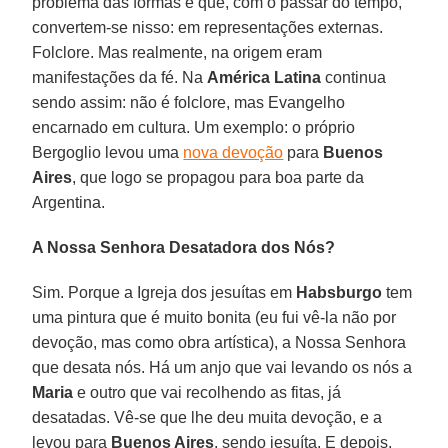
problema das formas é que, com o passar do tempo,
convertem-se nisso: em representações externas.
Folclore. Mas realmente, na origem eram
manifestações da fé. Na
América Latina
continua
sendo assim: não é folclore, mas Evangelho
encarnado em cultura. Um exemplo: o próprio
Bergoglio levou uma
nova devoção
para
Buenos
Aires
, que logo se propagou para boa parte da
Argentina.
A Nossa Senhora Desatadora dos Nós?
Sim. Porque a Igreja dos jesuítas em
Habsburgo
tem
uma pintura que é muito bonita (eu fui vê-la não por
devoção, mas como obra artística), a Nossa Senhora
que desata nós. Há um anjo que vai levando os nós a
Maria
e outro que vai recolhendo as fitas, já
desatadas. Vê-se que lhe deu muita devoção, e a
levou para
Buenos Aires
, sendo jesuíta. E depois,