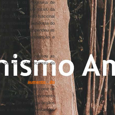
, por meio do Programa de
407 km dos 877 km totais da
s do Departamento Nacional
rime ambiental e ausência do
 obra. Também suspendeu as
a serviços d manutenção e
endeu as obras e cassou as
 e por isso não recorreu da
também que o
aumento do
ar relacionado ao corte de
Ambiente e Desenvolvimento
ste ano. Ele extinguiu órgãos
s e incêndios florestais no