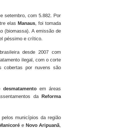
 e setembro, com 5.882. Por
tre elas
Manaus
, foi tomada
ão (biomassa). A emissão de
el péssimo e crítico.
rasileira desde 2007 com
tamento ilegal, com o corte
s cobertas por nuvens são
e desmatamento
em áreas
 assentamentos da
Reforma
o pelos municípios da região
Manicoré
e
Novo Aripuanã
,