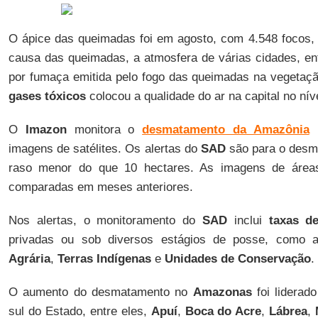
O ápice das queimadas foi em agosto, com 4.548 focos,
causa das queimadas, a atmosfera de várias cidades, en
por fumaça emitida pelo fogo das queimadas na vegetaç
gases tóxicos
colocou a qualidade do ar na capital no nív
O
Imazon
monitora o
desmatamento da Amazônia
b
imagens de satélites. Os alertas do
SAD
são para o desma
raso menor do que 10 hectares. As imagens de área
comparadas em meses anteriores.
Nos alertas, o monitoramento do
SAD
inclui
taxas d
privadas ou sob diversos estágios de posse, como
Agrária
,
Terras Indígenas
e
Unidades de Conservação
.
O aumento do desmatamento no
Amazonas
foi liderad
sul do Estado, entre eles,
Apuí
,
Boca do Acre
,
Lábrea
,