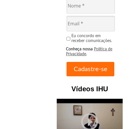
Eu concordo em
receber comunicações.
Conheça nossa
Política de
Privacidade
.
Vídeos IHU
play_circle_outline