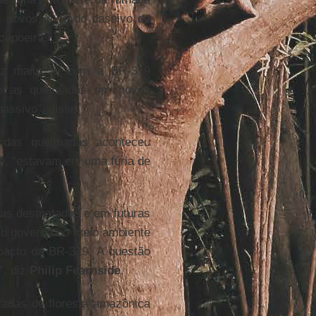
 novos, mas do passivo de
capoeiras.
ez maior, e com a BR-319
nto as queimadas em novos
ssivo”, disse.
das queimadas aconteceu
le, “estavam em uma fúria de
.
reas desmatadas e em futuras
do governo no meio ambiente
pacto da BR-319. A questão
”, diz
Philip Fearnside
.
adas de floresta amazônica