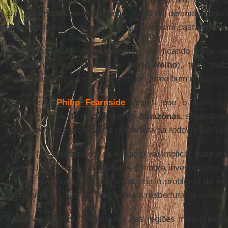
das
queimadas no Amazonas
não é de desmatamentos
desmatamentos passados onde se queimam pastagens e 
“Este passivo de
desmatamento
vai ficando cada v
(rodovia que liga
Manaus
a
Porto Velho
), teria ta
desmatamentos como o aumento em ritmo bem maior do pa
O cientista
Philip Fearnside
lembra que o aumento 
justamente quando os políticos do
Amazonas
, segundo e
atividades” para promover a reabertura da rodovia BR-319
“A obra (de asfaltamento da estrada) vai implicar mais á
queimadas na região de
Manaus
. Embora investimentos 
sempre são bons, isto não resolveria o problema do im
importante é o ‘sim’ ou ‘não’ sobre a reabertura da estrada
A rodovia BR-319 fica em uma das regiões mais preserv