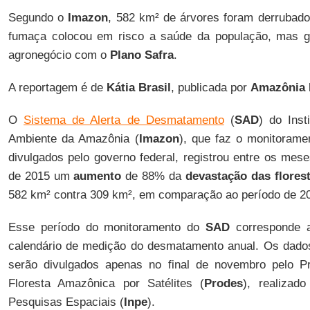
Segundo o
Imazon
, 582 km² de árvores foram derrubad
fumaça colocou em risco a saúde da população, mas go
agronegócio com o
Plano Safra
.
A reportagem é de
Kátia Brasil
, publicada por
Amazônia 
O
Sistema de Alerta de Desmatamento
(
SAD
) do Ins
Ambiente da Amazônia (
Imazon
), que faz o monitorame
divulgados pelo governo federal, registrou entre os mes
de 2015 um
aumento
de 88% da
devastação das flores
582 km² contra 309 km², em comparação ao período de 20
Esse período do monitoramento do
SAD
corresponde a
calendário de medição do desmatamento anual. Os dados 
serão divulgados apenas no final de novembro pelo P
Floresta Amazônica por Satélites (
Prodes
), realizado
Pesquisas Espaciais (
Inpe
).