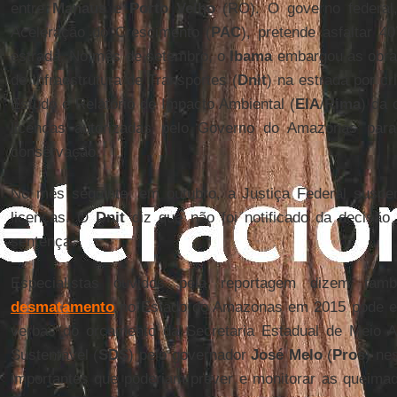
entre
Manaus
e
Porto Velho
(RO). O governo federal
Aceleração do Crescimento (
PAC
), pretende asfaltar 
estrada. No mês de setembro, o
Ibama
embargou as obra
de Infraestrutura de Transportes (
Dnit
) na estrada por c
Estudo e Relatório de Impacto Ambiental (
EIA
/
Rima
) da
licenças autorizadas pelo Governo do Amazonas par
conservação.
No mês seguinte, em outubro, a Justiça Federal susp
licenças. O
Dnit
diz que não foi notificado da decisão
sentença.
Especialistas ouvidos pela reportagem dizem 
desmatamento
no Estado do Amazonas em 2015 pode est
verbas do orçamento da Secretaria Estadual de Meio 
Sustentável (
SDS
) pelo governador
José Melo
(
Pros
) ne
importantes que poderiam prever e monitorar as queimada