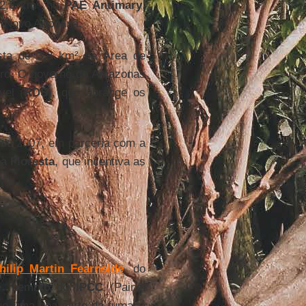
2,8 km² no
PAE Antimary
,
Novo Aripuanã.
sta de 3,3 km² na Área de
gro. O governo do Amazonas
vel (
RDS
), que abrange os
de 2007, em parceria com a
a Floresta
, que incentiva as
.
hilip Martin Fearnside
, do
e membro do
IPCC
(Painel
que uma boa parte da fumaça