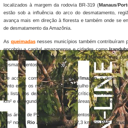
localizados à margem da rodovia BR-319 (
Manaus
/
Port
estão sob a influência do arco do desmatamento, regiã
avança mais em direção à floresta e também onde se en
de desmatamento da Amazônia.
As
queimadas
nesses municípios também contribuíram 
encobriu a capital amazonense e cidades como
Irandub
que ficam na Região Metropolitana de
Manaus
, mas ond
desmatamentos nas florestas.
De acordo com os dados do
SAD
/
Imazon
, o desmatam
tanto entre os meses de agosto a julho de 2014 a 2015,
na lista dos dez municípios mais críticos da
Amazônia 
km² e o segundo com 20,4 km² de áreas verdes derrubad
Nas áreas de Projeto de Assentamentos (PAs), o
SAD
reg
km² no
PA Rio Juma
(em Apuí), 12,3 km² no
PAF Curuqu