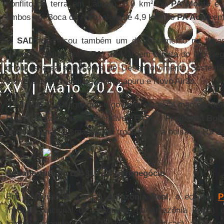
conflito de terra em Lábrea), 8,0 km² no
PA Monte
e 
ambos em Boca do Acre, além de 4,9 km² no
PA Acari
em 
O
SAD
identificou também um desmatamento na flore
Proteção Ambiental (
APA
) da Margem Direita do Rio Ne
criou na área a Reserva de Desenvolvimento Sustentá
municípios de Iranduba, Manacapuru e Novo Airão.
É na
RDS
Rio Negro que o governo estadual mantém des
Fundação Amazônia Sustentável (
FAS
), o
Programa Bols
famílias a não desmantar em troca de uma bolsa de R$ 50
A reabertura da BR-319 e o agronegócio
Em entrevista à agência
Amazônia Real
, o ecólogo
P
Instituto Nacional de Pesquisas da Amazônia (
Inpa
) 
Intergovernamental para Mudanças Climáticas), afirma 