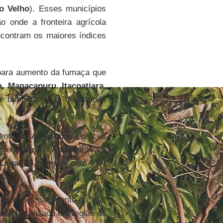
o Velho
). Esses municípios
o onde a fronteira agrícola
contram os maiores índices
para aumento da fumaça que
a
,
Manacapuru
,
Itacoatiara
,
e também foram detectados
ento no
Amazonas
cresceu
 que
Lábrea
e
Apuí
entraram
Legal
. O primeiro com 52,6
as.
istou desmatamento de 19,0
etê
(localizado em região de