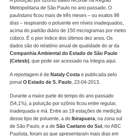
A poluição por ozônio bateu recorde na Região
Metropolitana de São Paulo no ano passado. O
paulistano ficou mais de três meses – ou exatos 98
dias – respirando o poluente em níveis inadequados,
acima do padrão diário de 150 microgramas por metro
cúbico. É o pior índice dos últimos dez anos. Os
dados são do relatório anual de qualidade do ar da
Companhia Ambiental do Estado de São Paulo
(Cetesb)
, que pode ser acessado na íntegra aqui.
A reportagem é de
Nataly Costa
e publicada pelo
jornal
O Estado de S. Paulo
, 23-04-2013.
Durante a maior parte do tempo do ano passado
(54,1%), a poluição por ozônio ficou entre regular,
inadequada e má. Entre as 19 estações de medição
desse tipo de poluente, a do
Ibirapuera
, na zona sul
de São Paulo, e a de
São Caetano do Sul
, no ABC
Paulista, foram as que apresentaram mais dias em