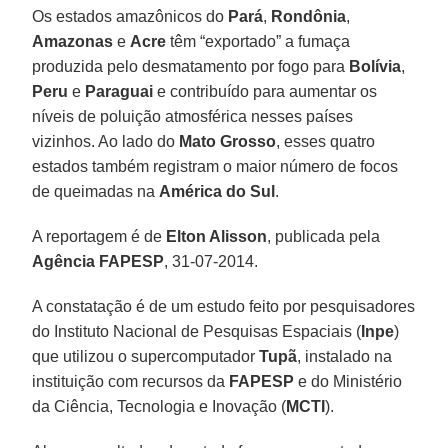
Os estados amazônicos do
Pará
,
Rondônia
,
Amazonas
e
Acre
têm “exportado” a fumaça
produzida pelo desmatamento por fogo para
Bolívia
,
Peru
e
Paraguai
e contribuído para aumentar os
níveis de poluição atmosférica nesses países
vizinhos. Ao lado do
Mato Grosso
, esses quatro
estados também registram o maior número de focos
de queimadas na
América do Sul
.
A reportagem é de
Elton Alisson
, publicada pela
Agência FAPESP
, 31-07-2014.
A constatação é de um estudo feito por pesquisadores
do Instituto Nacional de Pesquisas Espaciais (
Inpe
)
que utilizou o supercomputador
Tupã
, instalado na
instituição com recursos da
FAPESP
e do Ministério
da Ciência, Tecnologia e Inovação (
MCTI
).