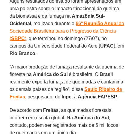
Alguns resultados do estudo foram apresentados em
uma palestra sobre o impacto trinacional da queima
da biomassa e da fumaça na
Amazônia Sul-
Ocidental
, realizada durante a
66ª Reunião Anual
da
Sociedade Brasileira para o Progresso da Ciência
(
SBPC
)
, que terminou no domingo (27/07), no
campus da Universidade Federal do Acre (
UFAC
), em
Rio Branco
.
“A maior produção de fumaça resultante da queima de
floresta na
América do Sul
é brasileira. O
Brasil
realmente exporta fumaça de queimadas e contamina
os demais países da região”, disse
Saulo Ribeiro de
Freitas
, pesquisador do
Inpe
, à
Agência FAPESP
.
De acordo com
Freitas
, as queimadas florestais
ocorrem em escala global. Na
América do Sul
,
contudo, podem ser registrados mais de 5 mil focos
de queimadas em um único dia.