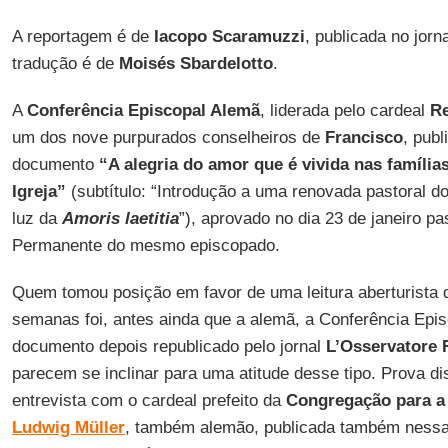
A reportagem é de
Iacopo Scaramuzzi
, publicada no jorn
tradução é de
Moisés Sbardelotto
.
A
Conferência Episcopal Alemã
, liderada pelo cardeal
Re
um dos nove purpurados conselheiros de
Francisco
, publ
documento
“A alegria do amor que é vivida nas família
Igreja”
(subtítulo: “Introdução a uma renovada pastoral do
luz da
Amoris laetitia
”), aprovado no dia 23 de janeiro p
Permanente do mesmo episcopado.
Quem tomou posição em favor de uma leitura aberturista d
semanas foi, antes ainda que a alemã, a Conferência Epi
documento depois republicado pelo jornal
L’Osservatore
parecem se inclinar para uma atitude desse tipo. Prova di
entrevista com o cardeal prefeito da
Congregação para a 
Ludwig Müller
, também alemão, publicada também nessa q