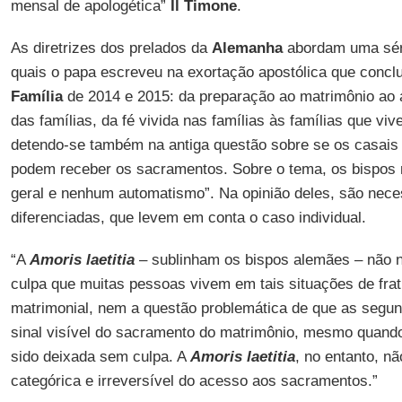
mensal de apologética”
Il Timone
.
As diretrizes dos prelados da
Alemanha
abordam uma séri
quais o papa escreveu na exortação apostólica que concl
Família
de 2014 e 2015: da preparação ao matrimônio ao
das famílias, da fé vivida nas famílias às famílias que viv
detendo-se também na antiga questão sobre se os casais
podem receber os sacramentos. Sobre o tema, os bispos
geral e nenhum automatismo”. Na opinião deles, são nece
diferenciadas, que levem em conta o caso individual.
“A
Amoris laetitia
– sublinham os bispos alemães – não 
culpa que muitas pessoas vivem em tais situações de frat
matrimonial, nem a questão problemática de que as segu
sinal visível do sacramento do matrimônio, mesmo quand
sido deixada sem culpa. A
Amoris laetitia
, no entanto, n
categórica e irreversível do acesso aos sacramentos.”