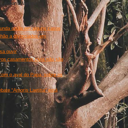
na
Amoris laetitia
”.
unda união em alguns casos
hão a divorciados em
sa ouvir
ovos casamentos civis não são
com o aval do Papa, sobre os
bate “Amoris Laetitia” está