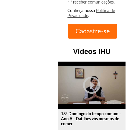
receber comunicações.
Conheça nossa
Política de
Privacidade
.
Vídeos IHU
play_circle_outline
18º Domingo do tempo comum -
Ano A - Dai-lhes vós mesmos de
comer