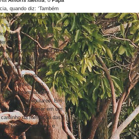
. Na
Amoris laetitia
, o
Papa
ncia, quando diz: ‘Também
itas vezes respondem o
e são capazes de realizar o
mpem todos os esquemas.
 substituí-las’. No fim
gração, no entanto, não há o
A decisão individual de
rece respeito e atenção.
 ser respeitada. Deve-se
no acompanhamento,
ista, que consiste em
 situações irregulares. Em
cretio
) deve ocorrer em um
o caminho da formação das
ssos pastores idôneos e
da consciência são