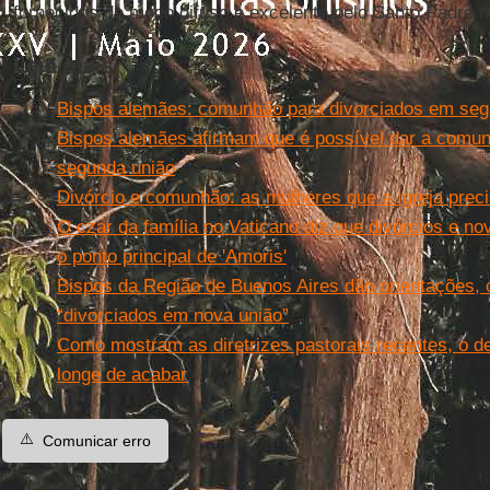
fornecidos de modo difuso e excelente pelo Santo Padre 
Leia mais
Bispos alemães: comunhão para divorciados em seg
Bispos alemães afirmam que é possível dar a comun
segunda união
Divórcio e comunhão: as mulheres que a Igreja preci
O czar da família no Vaticano diz que divórcios e n
o ponto principal de 'Amoris'
Bispos da Região de Buenos Aires dão orientações, 
“divorciados em nova união”
Como mostram as diretrizes pastorais recentes, o de
longe de acabar
⚠️
Comunicar erro