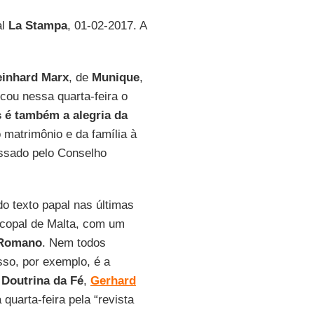
al
La Stampa
, 01-02-2017. A
inhard Marx
, de
Munique
,
icou nessa quarta-feira o
s é também a alegria da
 matrimônio e da família à
assado pelo Conselho
o texto papal nas últimas
scopal de Malta, com um
 Romano
. Nem todos
sso, por exemplo, é a
Doutrina da Fé
,
Gerhard
uarta-feira pela “revista