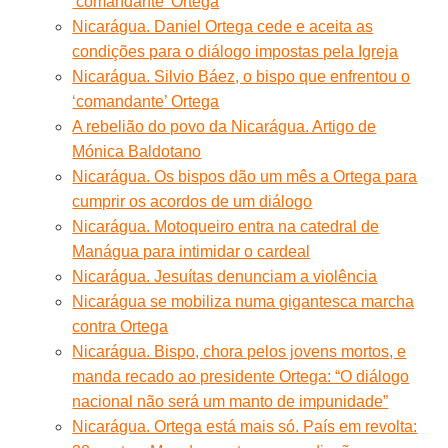
‘comandante’ Ortega
Nicarágua. Daniel Ortega cede e aceita as
condições para o diálogo impostas pela Igreja
Nicarágua. Silvio Báez, o bispo que enfrentou o
‘comandante’ Ortega
A rebelião do povo da Nicarágua. Artigo de
Mónica Baldotano
Nicarágua. Os bispos dão um mês a Ortega para
cumprir os acordos de um diálogo
Nicarágua. Motoqueiro entra na catedral de
Manágua para intimidar o cardeal
Nicarágua. Jesuítas denunciam a violência
Nicarágua se mobiliza numa gigantesca marcha
contra Ortega
Nicarágua. Bispo, chora pelos jovens mortos, e
manda recado ao presidente Ortega: “O diálogo
nacional não será um manto de impunidade”
Nicarágua. Ortega está mais só. País em revolta: