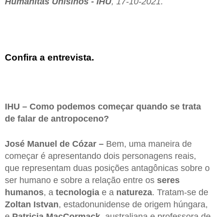
Humanitas Unisinos - IHU
, 17-10-2021.
Confira a entrevista.
IHU – Como podemos começar quando se trata
de falar de antropoceno?
José Manuel de Cózar –
Bem, uma maneira de
começar é apresentando dois personagens reais,
que representam duas posições antagônicas sobre o
ser humano e sobre a relação entre os
seres
humanos
, a
tecnologia
e a
natureza
. Tratam-se de
Zoltan Istvan
, estadonunidense de origem húngara,
e
Patricia MacCormack
, australiana e professora de