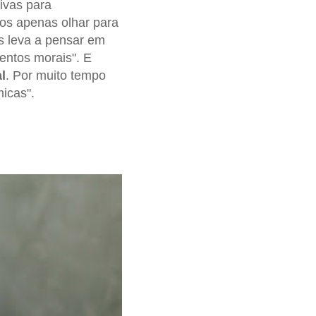
ivas para
os apenas olhar para
s leva a pensar em
entos morais". E
l
. Por muito tempo
icas".