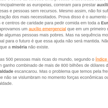
rincipalmente as europeias, correram para prestar
auxíl
sas e pessoas sem recursos. Mesmo assim, não foi sufi
ização dos mais necessitados. Prova disso é o aumento
s e centros de caridade para pedir comida em toda a
Eu
s aprovamos um
auxílio emergencial
que em um primeiro
 de algumas pessoas mais pobres. Mas na sequência mos
sinal para o futuro é que essa ajuda não será mantida. Nã
 que a
miséria
não existe.
e as 500 pessoas mais ricas do mundo, segundo o
Índice
m ganho combinado de mais de 800 bilhões de dólares d
aldade
escancarou. Mas o problema que temos pela fre
e não se vislumbram no momento forças econômicas ou 
aldade.