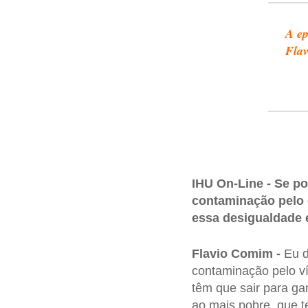
A ep
Fla
IHU On-Line - Se po
contaminação pelo c
essa desigualdade 
Flavio Comim -
Eu d
contaminação pelo v
têm que sair para ga
ao mais pobre, que te