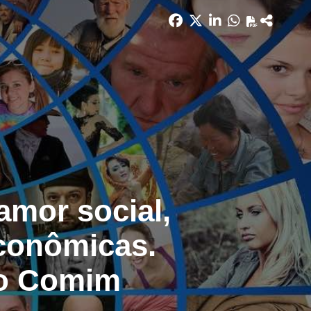
amor social,
econômicas.
io Comim