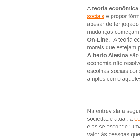
A
teoria econômica
sociais
e propor fór
apesar de ter jogado
mudanças começam a 
On-Line
. "A teoria 
morais que estejam po
Alberto Alesina
são 
economia não resolv
escolhas sociais con
amplos como aqueles
Na entrevista a segui
sociedade atual, a
e
elas se esconde "u
valor às pessoas que