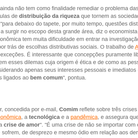
ainda não tem como finalidade remediar o problema da
mulas de
distribuição da riqueza
que tornem as socieda
 "para debaixo do tapete, por muito tempo, questões dist
surgir no escopo desta grande área, diz o economist
econômica tem muita dificuldade em entrar na investigaç
r trás de escolhas distributivas sociais. O trabalho de
A
exceções. É interessante que concepções puramente lib
em esses dilemas cuja origem é ética e de como as pes
siderando apenas seus interesses pessoais e imediatos 
 ligados ao
bem comum
", pontua.
r, concedida por e-mail,
Comim
reflete sobre três cris
conômica
, a
tecnológica
e a
pandêmica
, e assegura que
ma
crise de amor
". "É uma crise de não se importar com 
 sofrem, de desprezo e mesmo ódio em relação aos dema