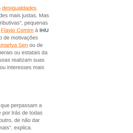
s
desigualdades
des mais justas. Mas
ributivas", pequenas
a
Flavio Comim
à
IHU
ão de motivações
martya Sen
ou de
erais ou estatais da
soas realizam suas
ou interesses mais
es que perpassam a
 por trás de todas
outro, de não dar
is", explica.