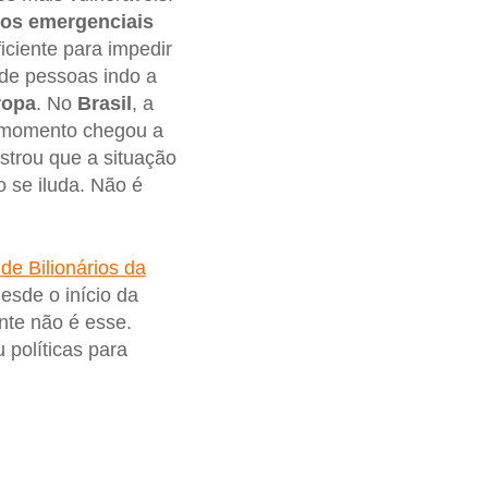
ios emergenciais
ciente para impedir
 de pessoas indo a
ropa
. No
Brasil
, a
 momento chegou a
trou que a situação
o se iluda. Não é
 de Bilionários da
esde o início da
nte não é esse.
políticas para