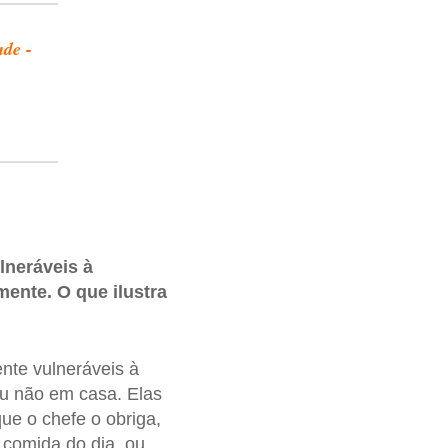
ade -
lneráveis à
ente. O que ilustra
nte vulneráveis à
ou não em casa. Elas
ue o chefe o obriga,
a comida do dia, ou