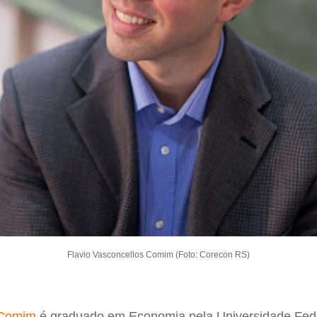
Flavio Vasconcellos Comim (Foto: Corecon RS)
 Comim
é graduado em Economia pela Universidade Fed