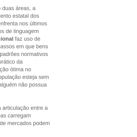
 duas áreas, a
ento estatal dos
nfrenta nos últimos
tos de linguagem
ional
faz uso de
scassos em que bens
adrões normativos
rático da
ação ótima no
população esteja sem
e alguém não possua
articulação entre a
cas carregam
os de mercados podem