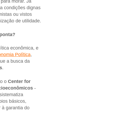
 para morar. Já
ua condições dignas
istas ou vistos
ização de utilidade.
aponta?
lítica econômica, e
nomia Política
,
ue a busca da
s
.
mo o
Center for
ocioeconômicos
-
sistematiza
ípios básicos,
 à garantia do