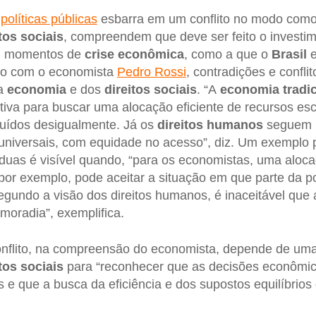
políticas públicas
esbarra em um conflito no modo como
tos sociais
, compreendem que deve ser feito o investim
em momentos de
crise econômica
, como a que o
Brasil
e
do com o economista
Pedro Rossi
, contradições e confli
da
economia
e dos
direitos sociais
. “A
economia tradic
iva para buscar uma alocação eficiente de recursos e
ibuídos desigualmente. Já os
direitos humanos
seguem p
universais, com equidade no acesso”, diz. Um exemplo p
 duas é visível quando, “para os economistas, uma aloc
 por exemplo, pode aceitar a situação em que parte da 
segundo a visão dos direitos humanos, é inaceitável qu
moradia”, exemplifica.
nflito, na compreensão do economista, depende de uma 
tos sociais
para “reconhecer que as decisões econômi
 e que a busca da eficiência e dos supostos equilíbri