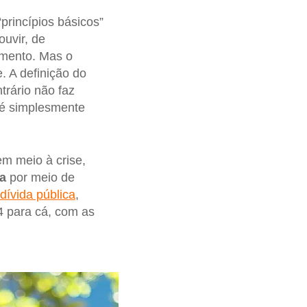
“princípios básicos”
uvir, de
amento. Mas o
. A definição do
trário não faz
 é simplesmente
m meio à crise,
a
por meio de
dívida pública
,
4 para cá, com as