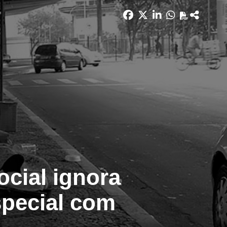
ocial ignora
special com