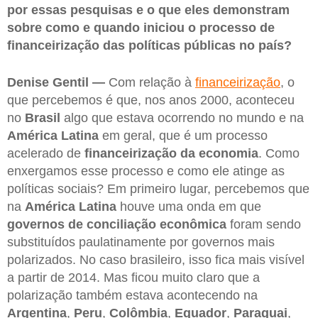
por essas pesquisas e o que eles demonstram
sobre como e quando iniciou o processo de
financeirização das políticas públicas no país?
Denise Gentil —
Com relação à
financeirização
, o
que percebemos é que, nos anos 2000, aconteceu
no
Brasil
algo que estava ocorrendo no mundo e na
América Latina
em geral, que é um processo
acelerado de
financeirização da economia
. Como
enxergamos esse processo e como ele atinge as
políticas sociais? Em primeiro lugar, percebemos que
na
América Latina
houve uma onda em que
governos de conciliação econômica
foram sendo
substituídos paulatinamente por governos mais
polarizados. No caso brasileiro, isso fica mais visível
a partir de 2014. Mas ficou muito claro que a
polarização também estava acontecendo na
Argentina
,
Peru
,
Colômbia
,
Equador
,
Paraguai
,