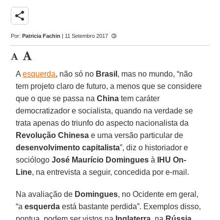
share
Por:
Patricia Fachin
| 11 Setembro 2017
A
esquerda
, não só no
Brasil
, mas no mundo, “não
tem projeto claro de futuro, a menos que se considere
que o que se passa na
China
tem caráter
democratizador e socialista, quando na verdade se
trata apenas do triunfo do aspecto nacionalista da
Revolução Chinesa
e uma versão particular de
desenvolvimento capitalista
”, diz o historiador e
sociólogo
José Maurício Domingues
à
IHU On-
Line
, na entrevista a seguir, concedida por e-mail.
Na avaliação de
Domingues
, no Ocidente em geral,
“a
esquerda
está bastante perdida”. Exemplos disso,
pontua, podem ser vistos na
Inglaterra
, na
Rússia
,