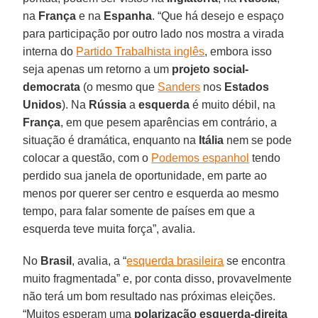
na
França
e na
Espanha
. “Que há desejo e espaço
para participação por outro lado nos mostra a virada
interna do
Partido Trabalhista inglês
, embora isso
seja apenas um retorno a um
projeto social-
democrata
(o mesmo que
Sanders
nos
Estados
Unidos
). Na
Rússia
a
esquerda
é muito débil, na
França
, em que pesem aparências em contrário, a
situação é dramática, enquanto na
Itália
nem se pode
colocar a questão, com o
Podemos espanhol
tendo
perdido sua janela de oportunidade, em parte ao
menos por querer ser centro e esquerda ao mesmo
tempo, para falar somente de países em que a
esquerda teve muita força”, avalia.
No
Brasil
, avalia, a “
esquerda brasileira
se encontra
muito fragmentada” e, por conta disso, provavelmente
não terá um bom resultado nas próximas eleições.
“Muitos esperam uma
polarização esquerda-direita