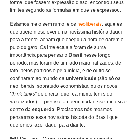
formal que fossem expressão disso, encontrou seus
limites segundo as fórmulas em que se expressou.
Estamos meio sem rumo, e os
neoliberais
, aqueles
que querem escrever uma novíssima história daqui
para a frente, acham que chegou a hora de darem o
pulo do gato. Os intelectuais foram de suma
importância para pensar o
Brasil
nesse longo
período, mas foram de um lado marginalizados, de
fato, pelos partidos e pela mídia, e de outro se
confinaram ao mundo da
universidade
(são só os
neoliberais, sobretudo economistas, ou os novos
“
think tanks
” de direita, que realmente têm sido
valorizados). É preciso também mudar isso, inclusive
dentro da
esquerda
. Precisamos nós mesmos
pensarmos essa novíssima história do Brasil que
queremos fazer daqui para diante.
IHU On-Line - Como a esquerda e a crise da