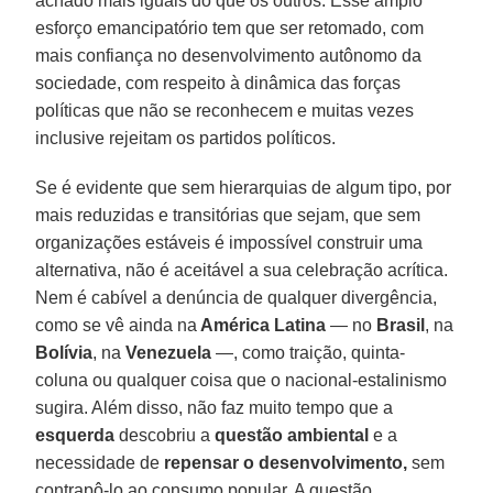
achado mais iguais do que os outros. Esse amplo
esforço emancipatório tem que ser retomado, com
mais confiança no desenvolvimento autônomo da
sociedade, com respeito à dinâmica das forças
políticas que não se reconhecem e muitas vezes
inclusive rejeitam os partidos políticos.
Se é evidente que sem hierarquias de algum tipo, por
mais reduzidas e transitórias que sejam, que sem
organizações estáveis é impossível construir uma
alternativa, não é aceitável a sua celebração acrítica.
Nem é cabível a denúncia de qualquer divergência,
como se vê ainda na
América Latina
— no
Brasil
, na
Bolívia
, na
Venezuela
—, como traição, quinta-
coluna ou qualquer coisa que o nacional-estalinismo
sugira. Além disso, não faz muito tempo que a
esquerda
descobriu a
questão ambiental
e a
necessidade de
repensar o desenvolvimento,
sem
contrapô-lo ao consumo popular. A questão