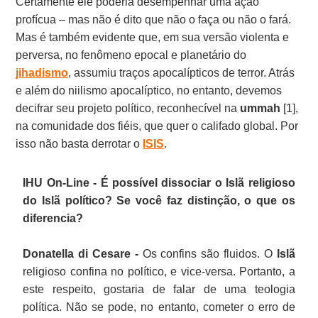
Certamente ele poderia desempenhar uma ação
profícua – mas não é dito que não o faça ou não o fará.
Mas é também evidente que, em sua versão violenta e
perversa, no fenômeno epocal e planetário do
jihadismo
, assumiu traços apocalípticos de terror. Atrás
e além do niilismo apocalíptico, no entanto, devemos
decifrar seu projeto político, reconhecível na
ummah
[1],
na comunidade dos fiéis, que quer o califado global. Por
isso não basta derrotar o
ISIS
.
IHU On-Line - É possível dissociar o Islã religioso
do Islã político? Se você faz distinção, o que os
diferencia?
Donatella di Cesare -
Os confins são fluidos. O
Islã
religioso confina no político, e vice-versa. Portanto, a
este respeito, gostaria de falar de uma teologia
política. Não se pode, no entanto, cometer o erro de