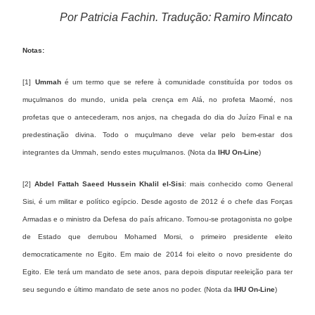
Por Patricia Fachin. Tradução: Ramiro Mincato
Notas:
[1]
Ummah
é um termo que se refere à comunidade constituída por todos os
muçulmanos do mundo, unida pela crença em Alá, no profeta Maomé, nos
profetas que o antecederam, nos anjos, na chegada do dia do Juízo Final e na
predestinação divina. Todo o muçulmano deve velar pelo bem-estar dos
integrantes da Ummah, sendo estes muçulmanos. (Nota da
IHU On-Line
)
[2]
Abdel Fattah Saeed Hussein Khalil el-Sisi
: mais conhecido como General
Sisi, é um militar e político egípcio. Desde agosto de 2012 é o chefe das Forças
Armadas e o ministro da Defesa do país africano. Tornou-se protagonista no golpe
de Estado que derrubou Mohamed Morsi, o primeiro presidente eleito
democraticamente no Egito. Em maio de 2014 foi eleito o novo presidente do
Egito. Ele terá um mandato de sete anos, para depois disputar reeleição para ter
seu segundo e último mandato de sete anos no poder. (Nota da
IHU On-Line
)