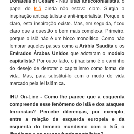
Donatella di Cesare -
Nas
lutas anticolonialistas
, o
papel do
Islã
ainda não estava claro. Surgia a
inspiração anticapitalista e anti-imperialista. Porque, é
claro, esta inspiração existe. Mas, em seguida, ficou
claro que a questão é bem mais complexa. Primeiro,
porque o Islã não é um bloco monolítico. Como não
lembrar aqueles países como a
Arábia Saudita
e os
Emirados Árabes Unidos
que adotaram o
modelo
capitalista
? Por outro lado, o jihadismo é o caminho
do desejo de derrotar o capitalismo como forma de
vida. Mas, para substituí-lo com o modo de vida
marcado pela lei islâmica.
IHU On-Line - Como lhe parece que a esquerda
compreende esse fenômeno do Islã e dos ataques
terroristas? Percebe diferenças, por exemplo,
entre a relação da esquerda europeia e da
esquerda do terceiro mundismo com o Islã, o