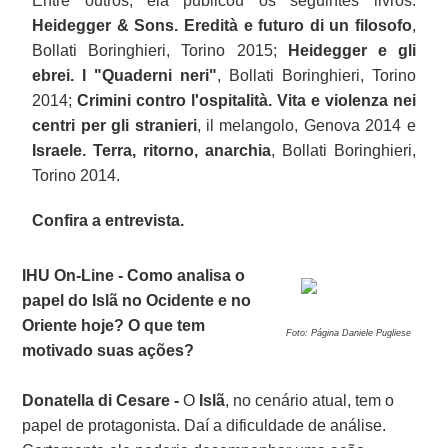
Entre outros, ela publicou os seguintes livros:
Heidegger & Sons. Eredità e futuro di un filosofo
,
Bollati Boringhieri, Torino 2015;
Heidegger e gli
ebrei. I "Quaderni neri"
, Bollati Boringhieri, Torino
2014;
Crimini contro l'ospitalità. Vita e violenza nei
centri per gli stranieri
, il melangolo, Genova 2014 e
Israele. Terra, ritorno, anarchia
, Bollati Boringhieri,
Torino 2014.
Confira a entrevista.
IHU On-Line - Como analisa o
papel do Islã no Ocidente e no
Oriente hoje? O que tem
Foto: Página Daniele Pugliese
motivado suas ações?
Donatella di Cesare -
O
Islã
, no cenário atual, tem o
papel de protagonista. Daí a dificuldade de análise.