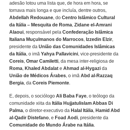
adesão lotou uma lista que, de hora em hora, se
tornava mais longa e que incluía, dentre outros,
Abdellah Redouane
, do
Centro Islâmico Cultural
da Itália – Mesquita de Roma
,
Zidane el-Amrani
Alaoui
, responsável pela
Confederação Islâmica
Italiana Muçulmanos do Marrocos
,
Izzedin Elzir
,
presidente da
União das Comunidades Islâmicas
da Itália
, o imã
Yahya Pallavicini
, vice-presidente da
Coreis
,
Omar Camiletti
, da mesa inter-religiosa de
Roma
,
Khaled Abdalat
e
Ahmad al-Hygazi
da
União de Médicos Árabes
, o imã
Abd al-Razzaq
Bergia
, da
Coreis
Piemonte
.
E, depois, o sociólogo
Ali Baba Faye
, o teólogo da
comunidade xiita da
Itália Hujjatulislam Abbas
Di
Palma
, o diretor-executivo da
Halal Itália
,
Hamid Abd
al-Qadir Distefano
, e
Foad
Aodi
, presidente da
Comunidade do Mundo Árabe na Itália
.