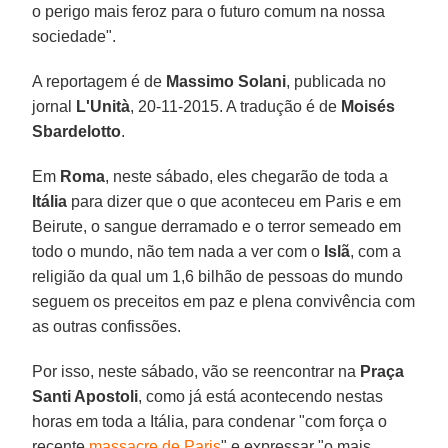
o perigo mais feroz para o futuro comum na nossa
sociedade".
A reportagem é de
Massimo Solani
, publicada no
jornal
L'Unità
, 20-11-2015. A tradução é de
Moisés
Sbardelotto
.
Em
Roma
, neste sábado, eles chegarão de toda a
Itália
para dizer que o que aconteceu em Paris e em
Beirute, o sangue derramado e o terror semeado em
todo o mundo, não tem nada a ver com o
Islã
, com a
religião da qual um 1,6 bilhão de pessoas do mundo
seguem os preceitos em paz e plena convivência com
as outras confissões.
Por isso, neste sábado, vão se reencontrar na
Praça
Santi Apostoli
, como já está acontecendo nestas
horas em toda a Itália, para condenar "com força o
recente
massacre de Paris
" e expressar "o mais