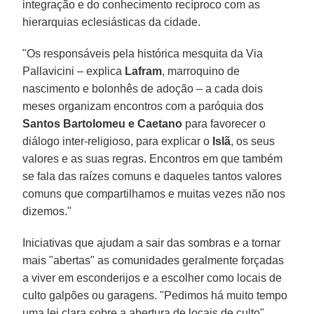
integração e do conhecimento recíproco com as
hierarquias eclesiásticas da cidade.
"Os responsáveis pela histórica mesquita da Via
Pallavicini – explica
Lafram
, marroquino de
nascimento e bolonhês de adoção – a cada dois
meses organizam encontros com a paróquia dos
Santos Bartolomeu e Caetano
para favorecer o
diálogo inter-religioso, para explicar o
Islã
, os seus
valores e as suas regras. Encontros em que também
se fala das raízes comuns e daqueles tantos valores
comuns que compartilhamos e muitas vezes não nos
dizemos."
Iniciativas que ajudam a sair das sombras e a tornar
mais "abertas" as comunidades geralmente forçadas
a viver em esconderijos e a escolher como locais de
culto galpões ou garagens. "Pedimos há muito tempo
uma lei clara sobre a abertura de locais de culto",