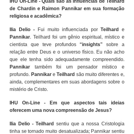
IHU On-Line - Quais são as influências de Teilhard
de Chardin e Raimon Pannikar em sua formação
religiosa e acadêmica?
Ilia Delio -
Fui muito influenciada por
Teilhard
e
Pannikar
. Teilhard foi um gênio espiritual, místico e
cientista que teve profundos
“insights”
sobre a
relação entre Deus e o universo físico. Eu não acho
que ele tenha sido adequadamente compreendido.
Pannikar
também foi um pensador místico e
profundo.
Pannikar
e
Teilhard
são muito diferentes e,
ainda, complementares em suas abordagens sobre o
mistério de Cristo.
IHU On-Line - Em que aspectos tais ideias
oferecem uma nova compreensão de Jesus?
Ilia Delio - Teilhard
sentiu que a nossa Cristologia
tinha se tornado muito desatualizada; Pannikar sentiu