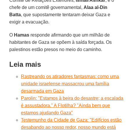
Comitê de Relações Exteriores,
Ismail Ashkar
, e o
chefe de um comitê governamental,
Alaa al-Din
Batta
, que supostamente tentaram deixar Gaza e
exigir a evacuação.
O
Hamas
responde afirmando que um milhão de
habitantes de Gaza se opõem à saída forçada. Os
palestinos estão presos no meio do caminho.
Leia mais
Rastreando os atiradores fantasmas: como uma
unidade israelense massacrou uma família
desarmada em Gaza
Parolin: "Estamos à beira do desastre; a escalada
é assustadora." A Flotilha? "Ainda bem que
estamos ajudando Gaza"
Testemunho da Cidade de Gaza: "Edifícios estão
desabando ao nosso redor, nosso mundo está