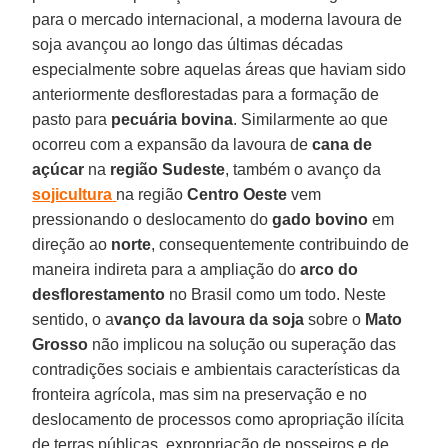
para o mercado internacional, a moderna lavoura de
soja avançou ao longo das últimas décadas
especialmente sobre aquelas áreas que haviam sido
anteriormente desflorestadas para a formação de
pasto para
pecuária bovina
. Similarmente ao que
ocorreu com a expansão da lavoura de
cana de
açúcar
na
região
Sudeste
, também o avanço da
sojicultura
na região
Centro Oeste
vem
pressionando o deslocamento do
gado bovino
em
direção ao
norte
, consequentemente contribuindo de
maneira indireta para a ampliação do
arco do
desflorestamento
no Brasil como um todo. Neste
sentido, o a
vanço da lavoura da soja
sobre o
Mato
Grosso
não implicou na solução ou superação das
contradições sociais e ambientais características da
fronteira agrícola, mas sim na preservação e no
deslocamento de processos como apropriação ilícita
de terras públicas, expropriação de posseiros e de