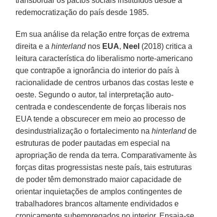
transbordar os pactos sociais instituídos desde a
redemocratização do país desde 1985.
Em sua análise da relação entre forças de extrema
direita e a
hinterland
nos
EUA
,
Neel
(2018) critica a
leitura característica do liberalismo norte-americano
que contrapõe a ignorância do interior do país à
racionalidade de centros urbanos das costas leste e
oeste. Segundo o autor, tal interpretação auto-
centrada e condescendente de forças liberais nos
EUA tende a obscurecer em meio ao processo de
desindustrialização o fortalecimento na
hinterland
de
estruturas de poder pautadas em especial na
apropriação de renda da terra. Comparativamente às
forças ditas progressistas neste país, tais estruturas
de poder têm demonstrado maior capacidade de
orientar inquietações de amplos contingentes de
trabalhadores brancos altamente endividados e
cronicamente subempregados no interior. Ensaia-se