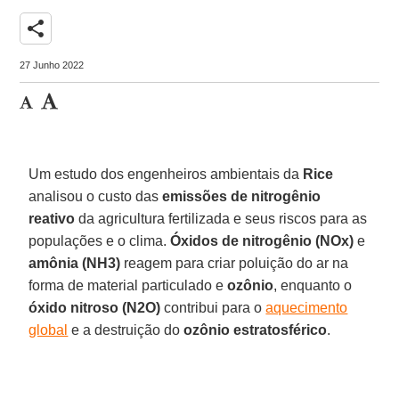
share
27 Junho 2022
Um estudo dos engenheiros ambientais da
Rice
analisou o custo das
emissões de nitrogênio
reativo
da agricultura fertilizada e seus riscos para as
populações e o clima.
Óxidos de nitrogênio (NOx)
e
amônia (NH3)
reagem para criar poluição do ar na
forma de material particulado e
ozônio
, enquanto o
óxido nitroso (N2O)
contribui para o
aquecimento
global
e a destruição do
ozônio estratosférico
.