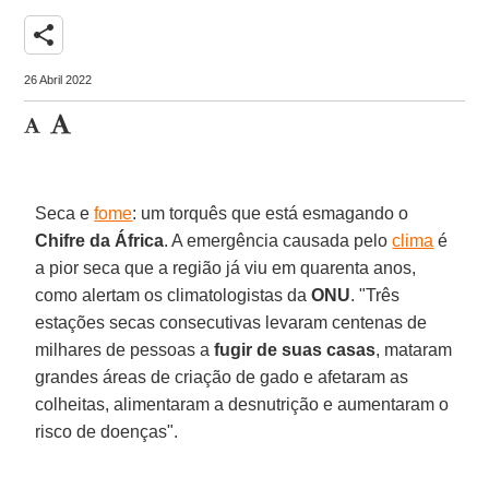
share
26 Abril 2022
Seca e
fome
: um torquês que está esmagando o
Chifre da África
. A emergência causada pelo
clima
é
a pior seca que a região já viu em quarenta anos,
como alertam os climatologistas da
ONU
. "Três
estações secas consecutivas levaram centenas de
milhares de pessoas a
fugir de suas casas
, mataram
grandes áreas de criação de gado e afetaram as
colheitas, alimentaram a desnutrição e aumentaram o
risco de doenças".