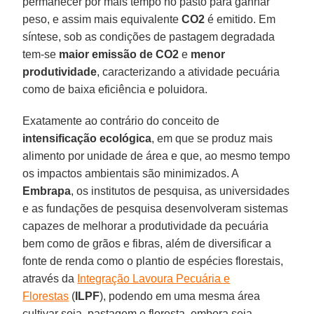
permanecer por mais tempo no pasto para ganhar
peso, e assim mais equivalente
CO2
é emitido. Em
síntese, sob as condições de pastagem degradada
tem-se
maior emissão de CO2
e
menor
produtividade
, caracterizando a atividade pecuária
como de baixa eficiência e poluidora.
Exatamente ao contrário do conceito de
intensificação ecológica
, em que se produz mais
alimento por unidade de área e que, ao mesmo tempo
os impactos ambientais são minimizados. A
Embrapa
, os institutos de pesquisa, as universidades
e as fundações de pesquisa desenvolveram sistemas
capazes de melhorar a produtividade da pecuária
bem como de grãos e fibras, além de diversificar a
fonte de renda como o plantio de espécies florestais,
através da
Integração Lavoura Pecuária e
Florestas
(
ILPF
), podendo em uma mesma área
cultivar soja, pastagem e floresta, embora seja