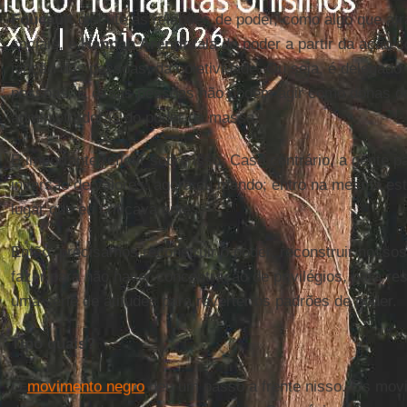
Foucault
discute as relações de poder, como algo que atr
sociais, e
Hannah Arendt
fala do poder a partir da ação c
junção das pessoas, da coletividade. Ou seja, é delegad
pessoas. E essas pessoas não podem agir como donas d
administradoras do poder da massa.
É importante refletir sobre isso. Caso contrário, a gente 
inversão de valores: agora eu mando; entro na mesma est
lugar que eu criticava antes.
Então, precisamos reconstruir o poder, reconstruir noss
fazer para não haver concentração de privilégios, para re
uma série de atitudes para reverter os padrões de poder.
Tipo quais?
O
movimento negro
deu um passo a frente nisso. Os movi