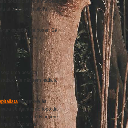
não posso querer empoderar
a atitude paternalista
erter padrões de poder. Se
s, você mexe com a
 seja uma pessoa
usada onde não tem nada a
pitalista
sobrevive às
s para se manter no topo da
eco ao capitalismo. Ninguém
r que é explorado.