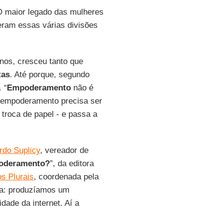
O maior legado das mulheres
xeram essas várias divisões
anos, cresceu tanto que
tas
. Até porque, segundo
 “
Empoderamento
não é
 o empoderamento precisa ser
ó troca de papel - e passa a
rdo Suplicy
, vereador de
oderamento?
”, da editora
s Plurais
, coordenada pela
ia: produzíamos um
dade da internet. Aí a