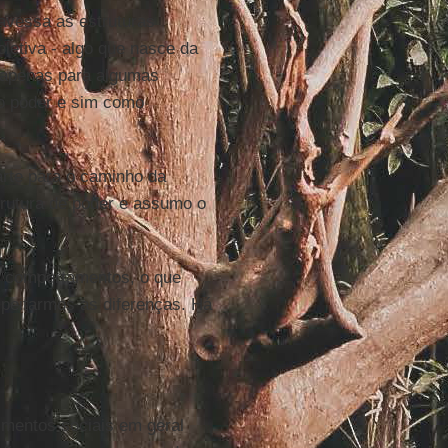
avessa as estruturas
oletiva - algo que nasce da
o apenas para algumas
o poder e sim como
parte para o caminho da
rutura de poder e assumo o
os comportamentos, o que
speitarmos as diferenças. Há
mentos sociais em geral