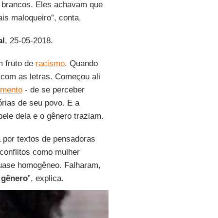
s brancos. Eles achavam que
ais maloqueiro”, conta.
al
, 25-05-2018.
m fruto de
racismo
. Quando
 com as letras. Começou ali
mento
- de se perceber
órias de seu povo. E a
pele dela e o gênero traziam.
 por textos de pensadoras
 conflitos como mulher
uase homogêneo. Falharam,
 gênero
”, explica.