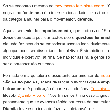
Só se encontrou mesmo no
movimento feminista negro
. “
negras no
feminismo
é a interseccionalidade - elas trou
da categoria mulher para o movimento”, defende.
Aquela semente do
empoderamento
, que brotou aos 15 
Joice
começou a publicar textos sobre
questões feminis
ela, não faz sentido se empoderar apenas individualmente.
algo que pode ser dissociado do coletivo. É simbiótico -
individual e coletivo”, afirma. Se não for assim, a gente s
ser o opressor tão criticado.
Formada em arquitetura e assistente parlamentar de
Edua
São Paulo
pelo
PT
, acaba de lançar o livro “
O que é emp
Letramento
. A publicação é parte da coletânea
Feminismo
filósofa
Djamila Ribeiro
. “Nós tínhamos tinha essa angúst
pensamento que se evapora rápido por conta da particulari
Djamila
teve essa ideia de fazer a coletânea”, diz.