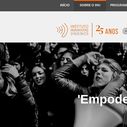
INÍCIO
SOBRE O IHU
PROGRAM
'Empode