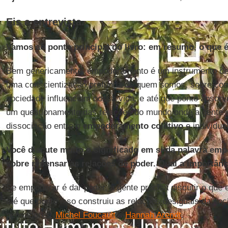
Eis a entrevista.
Vamos ao ponto principal do livro: em resumo, o que
Bem genericamente, empoderamento é um instrumento de 
uma conscientização profunda de quem somos, sobre co
sociedade influenciam nossa vida, e até que ponto abso
um questionamento das relações do mundo onde a gente 
dissociação entre o
empoderamento coletivo
e individua
Você discute muito o significado em si da palavra emp
sobre repensar as relações de poder. Qual a importân
Se empoderar é dar poder, a gente precisa discutir o qu
até que ponto isso construiu as relações desiguais da soc
pensadores:
Michel Foucault
e
Hannah Arendt
.