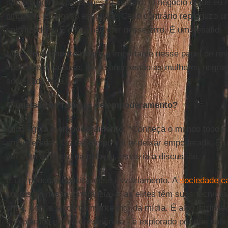
dão um grande passo nesse sentido. O negócio é que eu 
ninguém. Eu posso estimular. Caso contrário reproduzo um
colonizadora. É difícil não cair nesse erro. É um desafio.
Mas o
movimento negro
é importante nesse papel de rev
você mexe na base, que é onde estão as mulheres negra
sociedade toda.
O que são as falácias de empoderamento?
Tudo agora é
empoderamento
. “Conheça o mundo todo e
empoderada”. Ou tal xampu vai te deixar empoderada. É 
ver com a função da palavra, esvazia a discussão.
É um pouco proposital esse esvaziamento. A
sociedade ca
custas da nossa ignorância. E as elites têm suas técnica
onda, com a ajuda do marketing, da mídia. É algo intríns
é explorado em sã consciência - é explorado por não sabe