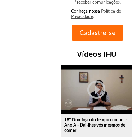
receber comunicações.
Conheça nossa
Política de
Privacidade
.
Vídeos IHU
play_circle_outline
18º Domingo do tempo comum -
Ano A - Dai-lhes vós mesmos de
comer