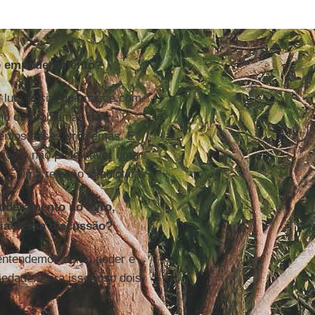
 é empoderamento?
luta social que nasce com
mo os problemas da
rvemos esses problemas. É
vive e não pode haver uma
l. É uma relação simbiótica.
oderamento no livro,
cia dessa discussão?
e entendemos como poder e
iedade. Para isso, uso dois