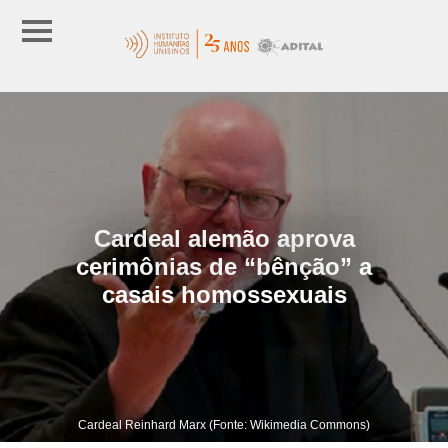
Cardeal alemão aprova
cerimônias de “bênção” a
casais homossexuais
Cardeal Reinhard Marx (Fonte: Wikimedia Commons)