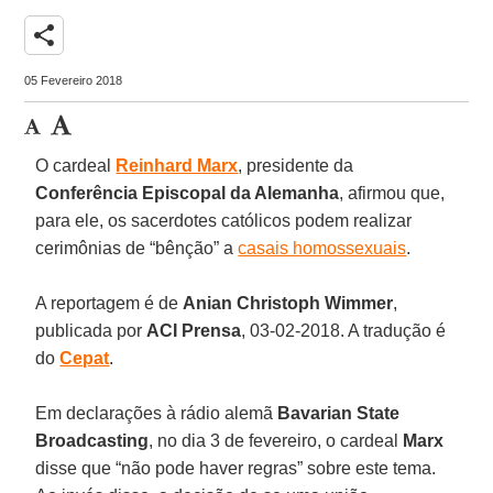
share
05 Fevereiro 2018
O cardeal
Reinhard Marx
, presidente da
Conferência Episcopal da Alemanha
, afirmou que,
para ele, os sacerdotes católicos podem realizar
cerimônias de “bênção” a
casais homossexuais
.
A reportagem é de
Anian Christoph Wimmer
,
publicada por
ACI Prensa
, 03-02-2018. A tradução é
do
Cepat
.
Em declarações à rádio alemã
Bavarian State
Broadcasting
, no dia 3 de fevereiro, o cardeal
Marx
disse que “não pode haver regras” sobre este tema.