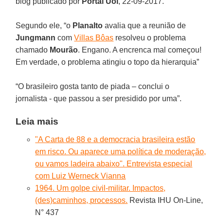
blog publicado por
Portal Uol
, 22-09-2017.
Segundo ele, “o
Planalto
avalia que a reunião de
Jungmann
com
Villas Bôas
resolveu o problema
chamado
Mourão
. Engano. A encrenca mal começou!
Em verdade, o problema atingiu o topo da hierarquia”
“O brasileiro gosta tanto de piada – conclui o
jornalista - que passou a ser presidido por uma”.
Leia mais
"A Carta de 88 e a democracia brasileira estão
em risco. Ou aparece uma política de moderação,
ou vamos ladeira abaixo". Entrevista especial
com Luiz Werneck Vianna
1964. Um golpe civil-militar. Impactos,
(des)caminhos, processos.
Revista IHU On-Line,
N° 437