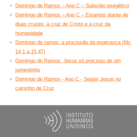
Domingo de Ramos – Ano C – Subsídio exegético
Domingo de Ramos – Ano C – Estamos diante de
duas cruzes: a cruz de Cristo e a cruz da
humanidade
Domingo de ramos: a procissão da esperança (Mc
14,1 a 15,47)
Domingo de Ramos: Jesus só precisou de um
jumentinho
Domingo de Ramos - Ano C - Seguir Jesus no
caminho de Cruz