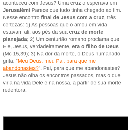
aconteceu com Jesus? Uma
cruz
o esperava em
Jerusalém
! Parece que tudo tinha chegado ao fim.
Nesse encontro
final de Jesus com a cruz
, três
certezas: 1) As pessoas que o amou em vida
estavam ali, aos pés da sua
cruz de morte
planejada
; 2) Um centurião romano proclama que
Ele, Jesus, verdadeiramente,
era o filho de Deus
(Mc 15,39); 3) Na dor da morte, o Deus humanado
grita: “
Meu Deus, meu Pai, para que me
abandonastes?
”. Pai, para que me abandonastes?
Jesus não olha os encontros passados, mas o que
viria na vida Dele e na nossa, a partir de sua morte
redentora.