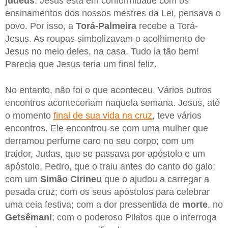
judeus
. Jesus está em conformidade com os
ensinamentos dos nossos mestres da Lei, pensava o
povo. Por isso, a
Torá-Palmeira
recebe a Torá-
Jesus. As roupas simbolizavam o acolhimento de
Jesus no meio deles, na casa. Tudo ia tão bem!
Parecia que Jesus teria um final feliz.
No entanto, não foi o que aconteceu. Vários outros
encontros aconteceriam naquela semana. Jesus, até
o momento
final de sua vida na cruz
, teve vários
encontros. Ele encontrou-se com uma mulher que
derramou perfume caro no seu corpo; com um
traidor, Judas, que se passava por apóstolo e um
apóstolo, Pedro, que o traiu antes do canto do galo;
com um
Simão Cirineu
que o ajudou a carregar a
pesada cruz; com os seus apóstolos para celebrar
uma ceia festiva; com a dor pressentida de
morte
, no
Getsêmani
; com o poderoso Pilatos que o interroga