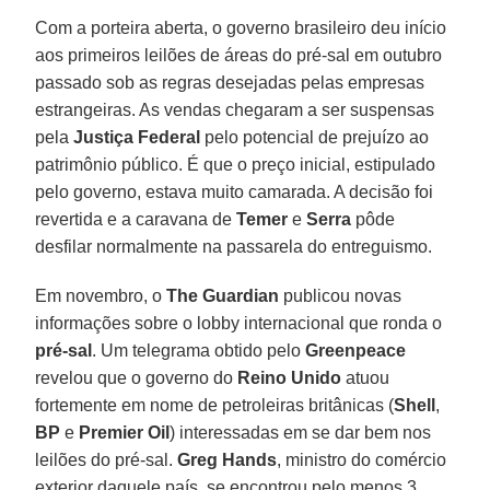
Com a porteira aberta, o governo brasileiro deu início
aos primeiros leilões de áreas do pré-sal em outubro
passado sob as regras desejadas pelas empresas
estrangeiras. As vendas chegaram a ser suspensas
pela
Justiça Federal
pelo potencial de prejuízo ao
patrimônio público. É que o preço inicial, estipulado
pelo governo, estava muito camarada. A decisão foi
revertida e a caravana de
Temer
e
Serra
pôde
desfilar normalmente na passarela do entreguismo.
Em novembro, o
The Guardian
publicou novas
informações sobre o lobby internacional que ronda o
pré-sal
. Um telegrama obtido pelo
Greenpeace
revelou que o governo do
Reino Unido
atuou
fortemente em nome de petroleiras britânicas (
Shell
,
BP
e
Premier Oil
) interessadas em se dar bem nos
leilões do pré-sal.
Greg Hands
, ministro do comércio
exterior daquele país, se encontrou pelo menos 3