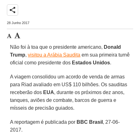
share
28 Junho 2017
Não foi à toa que o presidente americano,
Donald
Trump
,
visitou a Arábia Saudita
em sua primeira turnê
oficial como presidente dos
Estados Unidos
.
A viagem consolidou um acordo de venda de armas
para Riad avaliado em US$ 110 bilhões. Os sauditas
receberão dos
EUA
, durante os próximos dez anos,
tanques, aviões de combate, barcos de guerra e
mísseis de precisão guiados.
A reportagem é publicada por
BBC Brasil
, 27-06-
2017.