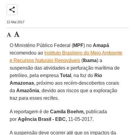
share
12 Mai 2017
O Ministério Público Federal (
MPF
) no
Amapá
recomendou ao
Instituto Brasileiro do Meio Ambiente
e Recursos Naturais Renováveis
(
Ibama
) a
suspensão das atividades e perfuração marítima de
petróleo, pela empresa
Total
, na foz do
Rio
Amazonas
, próximo aos recém-descobertos corais
da
Amazônia
, devido aos riscos que a exploração
traz para esses recifes.
A reportagem é de
Camila Boehm,
publicada
por
Agência Brasil - EBC,
11-05-2017.
A suspensão deve ocorrer até que os impactos da