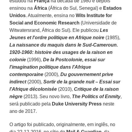
estudou na
França
na década de 1980 e depois
ensinou na
África
(África do Sul, Senegal) e
Estados
Unidos
. Atualmente, ensina no
Wits Institute for
Social and Economic Research
(Universidade de
Witwatersrand, África do Sul). Ele publicou
Les
Jeunes et l'ordre politique en Afrique noire
(1985),
La naissance du maquis dans le Sud-Cameroun.
1920-1960: histoire des usages de la raison en
colonie
(1996),
De la Postcolonie, essai sur
l'imagination politique dans l'Afrique
contemporaine
(2000),
Du gouvernement prive
indirect
(2000),
Sortir de la grande nuit – Essai sur
l'Afrique décolonisée
(2010),
Critique de la raison
nègre
(2013). Seu novo livro,
The Politics of Enmity
,
será publicado pela
Duke University Press
neste
ano de 2017.
O artigo foi publicado, originalmente, em inglês, no
dia 22-12-2016, no sítio do
Mail & Guardian
, da