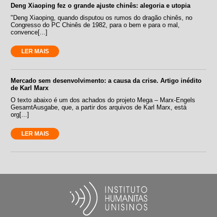
Deng Xiaoping fez o grande ajuste chinês: alegoria e utopia
"Deng Xiaoping, quando disputou os rumos do dragão chinês, no
Congresso do PC Chinês de 1982, para o bem e para o mal,
convence[...]
LER MAIS
Mercado sem desenvolvimento: a causa da crise. Artigo inédito
de Karl Marx
O texto abaixo é um dos achados do projeto Mega – Marx-Engels
GesamtAusgabe, que, a partir dos arquivos de Karl Marx, está
org[...]
LER MAIS