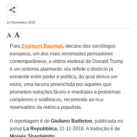
share
14 Novembro 2016
Para
Zygmunt Bauman
, decano dos sociólogos
europeus, um dos mais renomados pensadores
contemporâneos, a vitória eleitoral de Donald Trump
é um sintoma alarmante: ela reflete o divórcio já
existente entre poder e política, do qual deriva um
vazio, uma lacuna preenchida por aqueles que
prometem soluções fáceis e imediatas a problemas
complexos e sistêmicos, recorrendo ao rico
reservatório da retórica populista.
A reportagem é de
Giuliano Battiston
, publicada no
jornal
La Repubblica
, 11-11-2016. A tradução é de
Moisés Sbardelotto
.