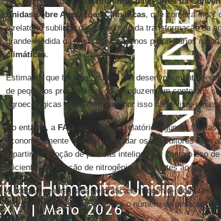
Nas vésperas da
22ª Conferência das Partes da Conve
Unidas sobre Alterações Climáticas
, que começa em 7 
o relatório sublinha que o sucesso da transformação da a
grande medida da ajuda aos pequenos proprietários na a
climáticas
.
Estima-se que haja nos países em desenvolvimento cerca 
de pequenos proprietários que produzem em contextos s
agroecológicas muito distintas, por isso não existe uma s
No entanto, a
FAO
descreve no relatório algumas formas “
economicamente viáveis” de ajudar os agricultores a se 
a partir da adoção de práticas inteligentes, como o uso de
eficientes na fixação de nitrogênio e tolerantes ao calor.
A adoção generalizada de práticas nitrogênio-eficientes, p
reduzir em mais de 100 milhões o número de pessoas em 
estima o relatório.