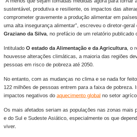
“A menos que sejam tomadas medidas agora para tornar a
sustentável, produtiva e resiliente, os impactos das alter
comprometer gravemente a produção alimentar em países 
uma alta insegurança alimentar”, escreveu o diretor-geral
Graziano da Silva
, no prefácio de um relatório publicado
Intitulado
O estado da Alimentação e da Agricultura
, o 
houvesse alterações climáticas, a maioria das regiões de
pessoas em risco de pobreza até 2050.
No entanto, com as mudanças no clima e se nada for feito
122 milhões de pessoas entrem para a faixa de pobreza. 
impactos negativos do
aquecimento global
no setor agríco
Os mais afetados seriam as populações nas zonas mais p
e do Sul e Sudeste Asiático, especialmente os que depend
viver.