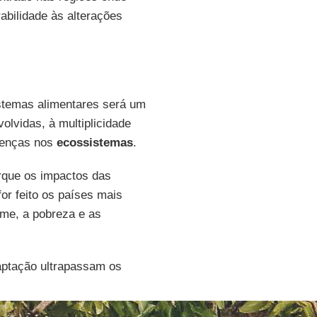
rabilidade às alterações
istemas alimentares será um
lvidas, à multiplicidade
erenças nos
ecossistemas
.
orque os impactos das
or feito os países mais
ome, a pobreza e as
daptação ultrapassam os