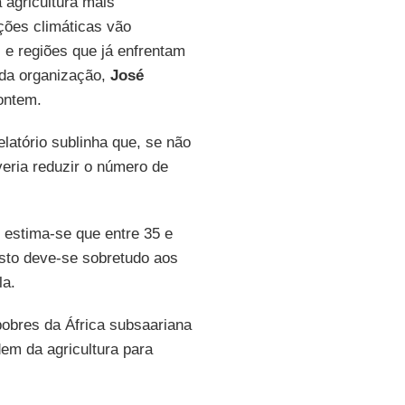
 agricultura mais
ações climáticas vão
e regiões que já enfrentam
 da organização,
José
 ontem.
relatório sublinha que, se não
veria reduzir o número de
 estima-se que entre 35 e
Isto deve-se sobretudo aos
la.
obres da África subsaariana
em da agricultura para