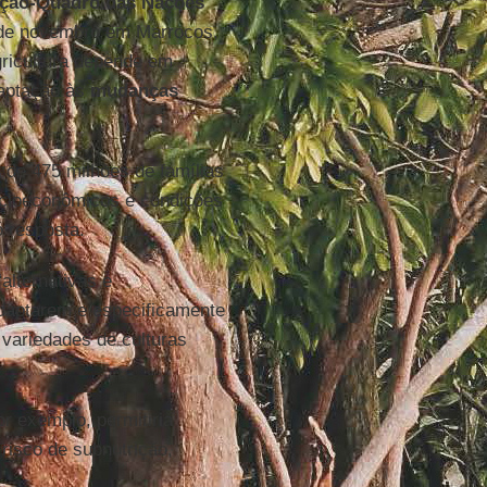
nção-Quadro das Nações
de novembro em Marrocos,
gricultura depende em
daptação às
mudanças
de 475 milhões de famílias
ocioeconômicos e condições
ó resposta.
alternativas e
adaptarem e especificamente
 variedades de culturas
or exemplo, permitiria
risco de subnutrição,