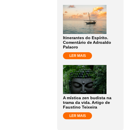
Itinerantes do Espírito.
Comentário de Adroaldo
Palaoro
LER MAIS
A mística zen budista na
trama da vida. Artigo de
Faustino Teixeira
LER MAIS