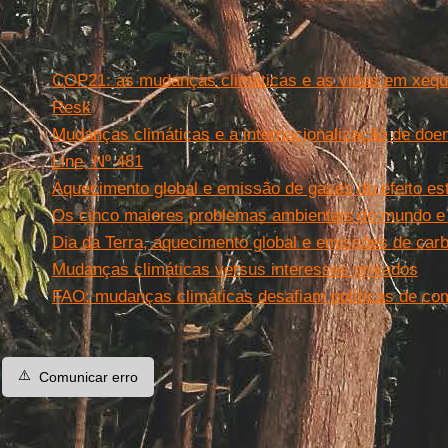
Leia mais
COP21: as mudanças climáticas e as vidas em xequ
Resk
Mudanças climáticas e a internacionalização de doe
Line, Nº 481
Aquecimento global e emissão de gases do efeito es
Os cinco maiores problemas ambientais do mundo e
Dia da Terra, aquecimento global e emissões de car
Mudanças climáticas versus interesses privados
FAO: mudanças climáticas desafiam políticas de co
⚠️
Comunicar erro