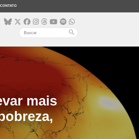
CONTATO
search
evar mais
pobreza,