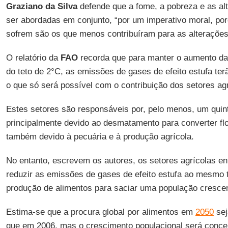
Graziano da Silva
defende que a fome, a pobreza e as al
ser abordadas em conjunto, “por um imperativo moral, po
sofrem são os que menos contribuíram para as alterações 
O relatório da
FAO
recorda que para manter o aumento da 
do teto de 2°C, as emissões de gases de efeito estufa ter
o que só será possível com o contribuição dos setores agr
Estes setores são responsáveis por, pelo menos, um quin
principalmente devido ao desmatamento para converter flo
também devido à pecuária e à produção agrícola.
No entanto, escrevem os autores, os setores agrícolas en
reduzir as emissões de gases de efeito estufa ao mesmo
produção de alimentos para saciar uma população crescen
Estima-se que a procura global por alimentos em
2050
sej
que em 2006, mas o crescimento populacional será conce