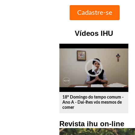
Vídeos IHU
play_circle_outline
18º Domingo do tempo comum -
Ano A - Dai-lhes vós mesmos de
comer
Revista ihu on-line