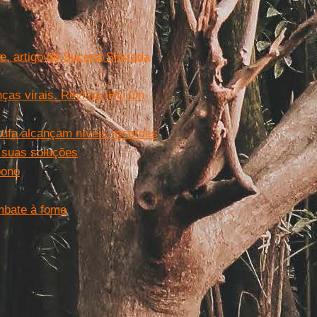
e, artigo de Sucena Shkrada
nças virais. Revista IHU On-
tufa alcançam níveis recordes
 suas soluções
bono
mbate à fome