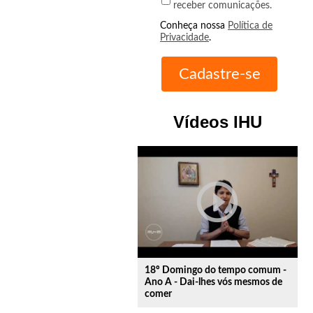
receber comunicações.
Conheça nossa
Política de
Privacidade
.
Vídeos IHU
play_circle_outline
18º Domingo do tempo comum -
Ano A - Dai-lhes vós mesmos de
comer