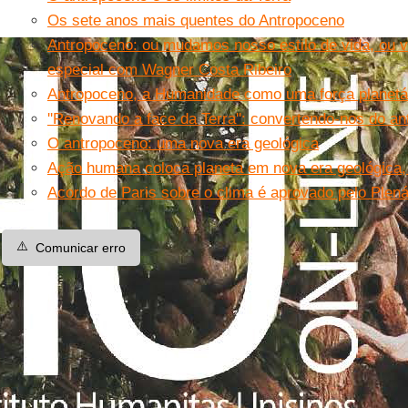
Os sete anos mais quentes do Antropoceno
Antropoceno: ou mudamos nosso estilo de vida, ou 
especial com Wagner Costa Ribeiro
Antropoceno, a Humanidade como uma força planetá
''Renovando a face da Terra'': convertendo-nos do a
O antropoceno: uma nova era geológica
Ação humana coloca planeta em nova era geológica, 
Acordo de Paris sobre o clima é aprovado pelo Plená
⚠️
Comunicar erro