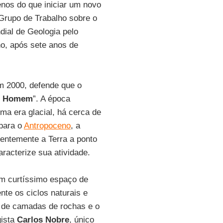
nos do que iniciar um novo
Grupo de Trabalho sobre o
dial de Geologia pelo
o, após sete anos de
m 2000, defende que o
o Homem
”. A época
ima era glacial, há cerca de
 para o
Antropoceno
, a
nentemente a Terra a ponto
racterize sua atividade.
m curtíssimo espaço de
te os ciclos naturais e
o de camadas de rochas e o
gista
Carlos Nobre
, único