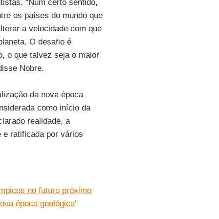
istas. “Num certo sentido,
ntre os países do mundo que
lterar a velocidade com que
planeta. O desafio é
o, o que talvez seja o maior
disse Nobre.
alização da nova época
nsiderada como início da
clarado realidade, a
e ratificada por vários
mpicos no futuro próximo
ova época geológica"