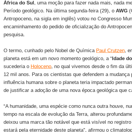
África do Sul
, uma moção para fazer nada mais, nada me
Período geológico. Na última segunda-feira (29), o
AWG
(
Antropoceno, na sigla em inglês) votou no Congresso Mun
encaminhamento do pedido de oficialização do Antropocen
pesquisa.
O termo, cunhado pelo Nobel de Química
Paul Crutzen
, e
planeta está em um novo momento geológico, a “
Idade d
sucederia o
Holoceno
, no qual vivemos desde o fim da últ
12 mil anos. Para os cientistas que defendem a mudança
influência humana sobre o planeta teria impactado perma
de justificar a adoção de uma nova época geológica que ca
“A humanidade, uma espécie como nunca outra houve, nu
tempo na escala de evolução da Terra, alterou profundamen
deixou uma marca tão notável que está visível no registr
estará pela eternidade deste planeta”, afirmou o climatolo