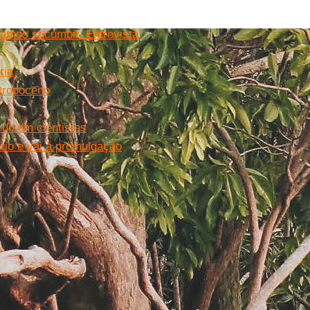
vamos sucumbir. Entrevista
ria
ntropoceno
dizem cientistas
rio e vai à promulgação