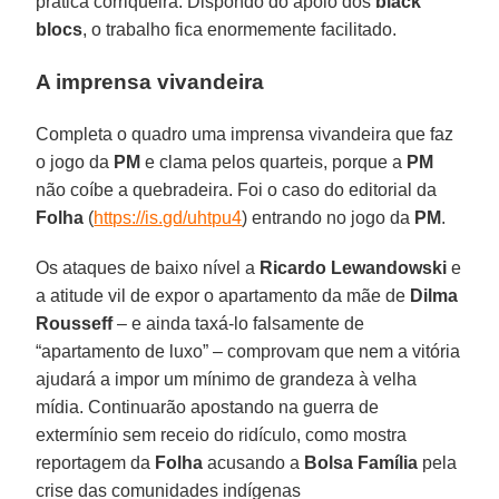
prática corriqueira. Dispondo do apoio dos
black
blocs
, o trabalho fica enormemente facilitado.
A imprensa vivandeira
Completa o quadro uma imprensa vivandeira que faz
o jogo da
PM
e clama pelos quarteis, porque a
PM
não coíbe a quebradeira. Foi o caso do editorial da
Folha
(
https://is.gd/uhtpu4
) entrando no jogo da
PM
.
Os ataques de baixo nível a
Ricardo Lewandowski
e
a atitude vil de expor o apartamento da mãe de
Dilma
Rousseff
– e ainda taxá-lo falsamente de
“apartamento de luxo” – comprovam que nem a vitória
ajudará a impor um mínimo de grandeza à velha
mídia. Continuarão apostando na guerra de
extermínio sem receio do ridículo, como mostra
reportagem da
Folha
acusando a
Bolsa Família
pela
crise das comunidades indígenas