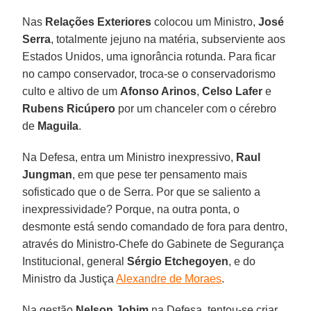
Nas
Relações Exteriores
colocou um Ministro,
José
Serra
, totalmente jejuno na matéria, subserviente aos
Estados Unidos, uma ignorância rotunda. Para ficar
no campo conservador, troca-se o conservadorismo
culto e altivo de um
Afonso Arinos
,
Celso Lafer
e
Rubens Ricúpero
por um chanceler com o cérebro
de
Maguila
.
Na Defesa, entra um Ministro inexpressivo,
Raul
Jungman
, em que pese ter pensamento mais
sofisticado que o de Serra. Por que se saliento a
inexpressividade? Porque, na outra ponta, o
desmonte está sendo comandado de fora para dentro,
através do Ministro-Chefe do Gabinete de Segurança
Institucional, general
Sérgio Etchegoyen
, e do
Ministro da Justiça
Alexandre de Moraes
.
Na gestão
Nelson Jobim
na Defesa, tentou-se criar