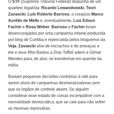
O
STF
(Supremo Tribunal Federal) dispunha de um
quarteto legalista:
Ricardo Lewandowski
,
Teori
Zavascki
,
Luís Roberto Barroso
, o corajoso
Marco
Aurélio de Mello
e, eventualmente,
Luiz Edson
Fachin
e
Rosa Weber
.
Barroso
e
Fachin
foram
desencorajados por uma campanha infame produzida
por blog de Curitiba e repercutida pelos blogueiros da
Veja
.
Zavascki
alvo de escrachos e de ameaças a
ele e seus filho Bastou a Dias Toffoli aderir a Gilmar
Mendes para, de alvo, se transformar em querido da
mídia.
Bastam pequenas decisões contrárias à ralé para
serem alvos de campanhas desmoralizadoras sem
que os órgãos de controle atuem. Se alguém
considerar esse estado de coisas incompatível com a
normalidade democrática, que se cale para não sofrer
as mesmas represálias.