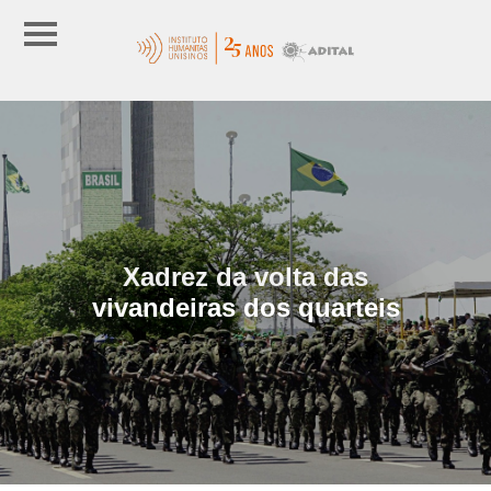
Xadrez da volta das
vivandeiras dos quarteis