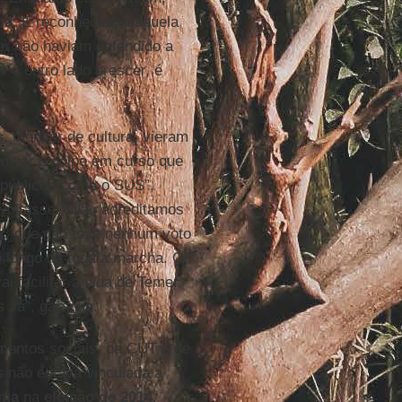
ma
. E reconheciam naquela
ar não haviam defendido a
 o outro lado crescer, é
s
, monitor de cultura, vieram
nciar o golpe em curso que
os públicos como o SUS”,
voltasse. “Não acreditamos
r
, que não teve nenhum voto
o longo de toda a marcha. O
i facilitar a vida de Temer.
Já”, garantiu.
imentos sociais, da CUT e de
s não estava vinculada a
lma
na
eleição de 2014
.