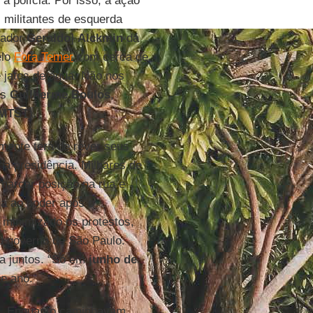
a polícia. Por isso, a ação
militantes de esquerda
nador
Geraldo
]
Alckmin
dá
elo
Fora Temer
com cerca de
 jatos de água. Não nos
is
Guilherme Boulos
,
MTST
).
mente terá de rever seus
na presidência. Milhares de
 marcar posição na rua e
da ao poder após o
r minimizado os protestos,
do governo de São Paulo.
da juntos. “Só em
junho de
le ano.
o. Enquanto caminhavam,