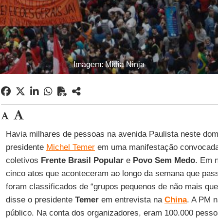
Imagem: Mídia Ninja
Havia milhares de pessoas na avenida Paulista neste dom
presidente
Michel Temer
em uma manifestação convocada, 
coletivos
Frente Brasil Popular
e
Povo Sem Medo
. Em 
cinco atos que aconteceram ao longo da semana que pa
foram classificados de “grupos pequenos de não mais qu
disse o presidente
Temer
em entrevista na
China
. A PM n
público. Na conta dos organizadores, eram 100.000 pesso