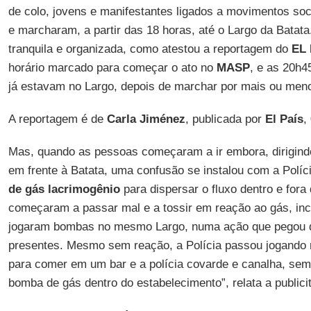
de colo, jovens e manifestantes ligados a movimentos soc
e marcharam, a partir das 18 horas, até o Largo da Batat
tranquila e organizada, como atestou a reportagem do
EL 
horário marcado para começar o ato no
MASP
, e as 20h4
já estavam no Largo, depois de marchar por mais ou meno
A reportagem é de
Carla Jiménez
, publicada por
El País
,
Mas, quando as pessoas começaram a ir embora, dirigind
em frente à Batata, uma confusão se instalou com a Políci
de gás lacrimogênio
para dispersar o fluxo dentro e for
começaram a passar mal e a tossir em reação ao gás, incl
jogaram bombas no mesmo Largo, numa ação que pegou de
presentes. Mesmo sem reação, a Polícia passou jogando
para comer em um bar e a polícia covarde e canalha, se
bomba de gás dentro do estabelecimento”, relata a publici