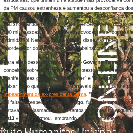
estudantes, que tinham uma atitude mais provocativa com 
da PM causou estranheza e aumentou a desconfiança dos 
sobre as reais intenções da corporação. “A PM de [gover
seu show antidemocrático. Após o encerramento do ato p
100 mil pessoas, a PM resolveu provocar, atirar bombas e
intimidarão! Nenhum passo atrás!”, disse nas redes socia
coordenador do Movimento dos Trabalhadores Sem Teto (
Para além deste desfecho infeliz, o
Governo Temer
certa
conceitos sobre a dimensão dos protestos que o rejeitam 
manifestantes gritaram “
Fora Temer
” e “
Diretas Já
” para
deixar claro que não estão confortáveis com a sua chega
impeachment da ex-presidenta Dilma
. “Ele não deveria te
foi falta de respeito”, disse
Rodrigo
, funcionário público 
Estava entusiasmado por ver tantos militantes de esquer
2013
vi isto”, afirmou, lembrando as manifestações daque
Marchava ao lado de
Daniela
, que trabalha com educaçã