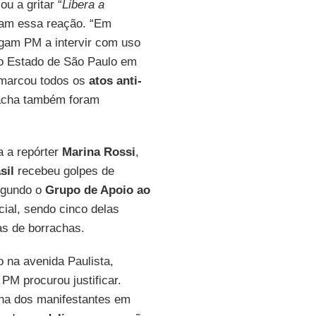
 a gritar “
Libera a
ram essa reação. “Em
igam PM a intervir com uso
do Estado de São Paulo em
 marcou todos os
atos anti-
racha também foram
a a repórter
Marina Rossi
,
sil
recebeu golpes de
egundo o
Grupo de Apoio ao
cial, sendo cinco delas
as de borrachas.
na avenida Paulista,
 PM procurou justificar.
ha dos manifestantes em