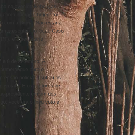
cha na avenida Rebouças,
ma como o impeachment foi
só com a Dilma. Não estaria
ram presentes no local. Caso
PT), e o secretário
 e 8 de setembro. A
o bumerangue para o
ressão policial insuflou os
ovo ato. E os eleitores de
ao presidente em um dos
ego, você tira o meu voto e