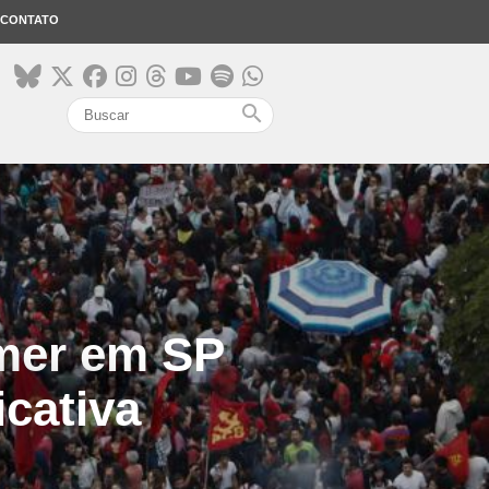
CONTATO
search
emer em SP
icativa