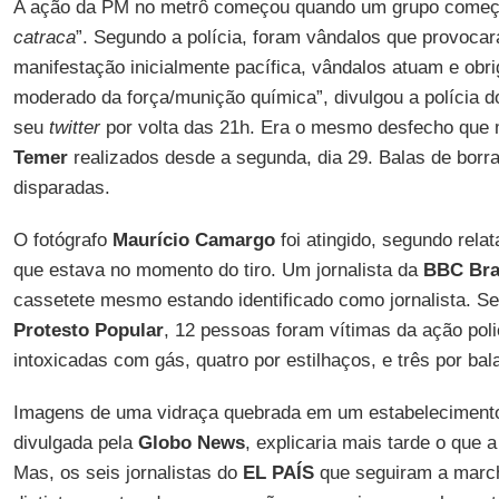
A ação da PM no metrô começou quando um grupo começou
catraca
”. Segundo a polícia, foram vândalos que provoca
manifestação inicialmente pacífica, vândalos atuam e obr
moderado da força/munição química”, divulgou a polícia 
seu
twitter
por volta das 21h. Era o mesmo desfecho que
Temer
realizados desde a segunda, dia 29. Balas de bor
disparadas.
O fotógrafo
Maurício Camargo
foi atingido, segundo relat
que estava no momento do tiro. Um jornalista da
BBC Bra
cassetete mesmo estando identificado como jornalista. S
Protesto Popular
, 12 pessoas foram vítimas da ação poli
intoxicadas com gás, quatro por estilhaços, e três por bal
Imagens de uma vidraça quebrada em um estabelecimento 
divulgada pela
Globo News
, explicaria mais tarde o que a
Mas, os seis jornalistas do
EL PAÍS
que seguiram a marc