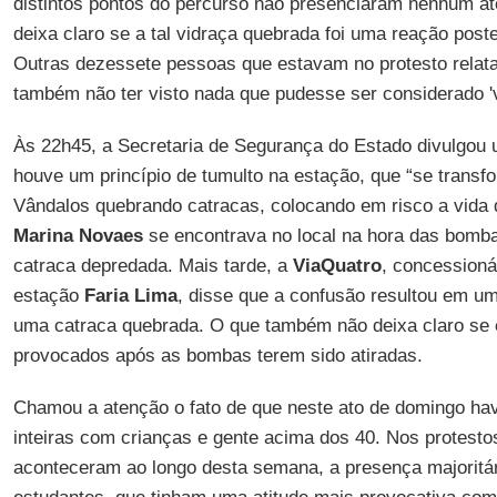
distintos pontos do percurso não presenciaram nenhum a
deixa claro se a tal vidraça quebrada foi uma reação posteri
Outras dezessete pessoas que estavam no protesto relata
também não ter visto nada que pudesse ser considerado '
Às 22h45, a Secretaria de Segurança do Estado divulgou
houve um princípio de tumulto na estação, que “se trans
Vândalos quebrando catracas, colocando em risco a vida d
Marina Novaes
se encontrava no local na hora das bomb
catraca depredada. Mais tarde, a
ViaQuatro
, concessioná
estação
Faria Lima
, disse que a confusão resultou em um
uma catraca quebrada. O que também não deixa claro se 
provocados após as bombas terem sido atiradas.
Chamou a atenção o fato de que neste ato de domingo hav
inteiras com crianças e gente acima dos 40. Nos protestos
aconteceram ao longo desta semana, a presença majoritár