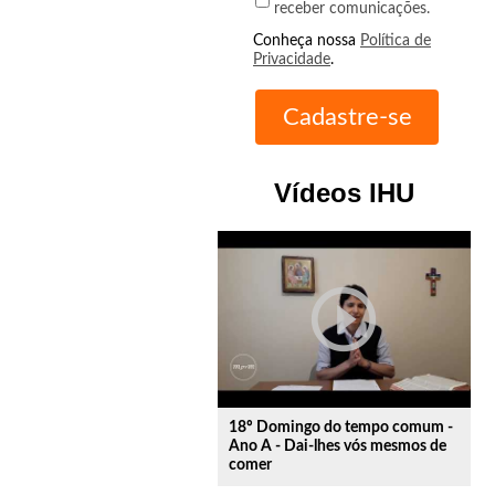
receber comunicações.
Conheça nossa
Política de
Privacidade
.
Vídeos IHU
play_circle_outline
18º Domingo do tempo comum -
Ano A - Dai-lhes vós mesmos de
comer