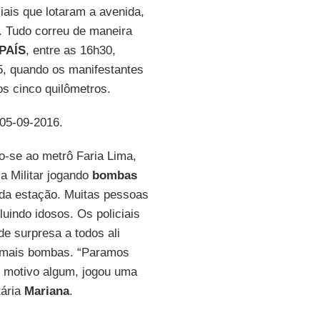
iais que lotaram a avenida,
a. Tudo correu de maneira
PAÍS
, entre as 16h30,
5, quando os manifestantes
s cinco quilômetros.
 05-09-2016.
o-se ao metrô Faria Lima,
a Militar jogando
bombas
a da estação. Muitas pessoas
uindo idosos. Os policiais
 surpresa a todos ali
 mais bombas. “Paramos
m motivo algum, jogou uma
tária
Mariana
.