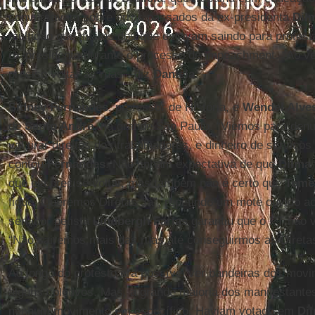
conversavam sobre erros passados da ex-presidenta
Dil
multidão que muitos dos que estavam saindo para protest
ex-presidenta durante o processo de impeachment. “Ao ver
preciso voltar às ruas”, diz
Daniela
.
Sidney Fernandes
, professor de História, e
Wendel Alve
de
Santo André
, na grande São Paulo. “Viemos para denu
vai tirar direitos dos trabalhadores, e dinheiro de serviç
contou
Fernandes
. Não tinham expectativa de que
Dilma
que ela precise voltar, mas também não é certo que
Teme
fique. Queremos Diretas Já”, repetindo um mote ouvido a
senador petista
Lindbergh Farias
garantiu que o PT não va
“Não sairemos mais das ruas até conseguirmos as Diretas 
Ao longo do protesto era possível ver bandeiras dos mov
alguns coletivos. Mas, a grande maioria dos manifestante
nenhum movimento em específico. Haviam votado em
Di