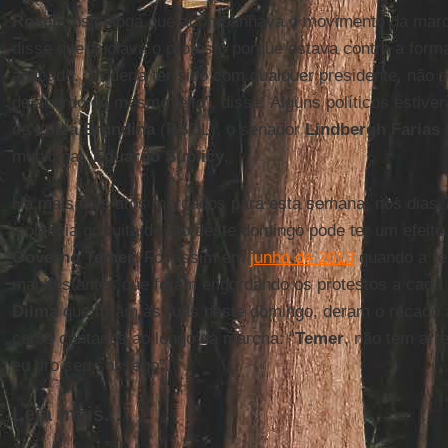
Roseli
, psicóloga que acompanhava o movimento da mar
disse que apoiava o protesto porque estava contra a for
aplicado. “Poderia ter sido com qualquer presidente, não 
de acordo do mesmo jeito”, disse. Alguns políticos estive
de
Luiza Erundina
(PSOL), o senador
Lindbergh Farias
(
municipal,
Eduardo Suplicy
.
Há mais dois atos marcados para esta semana, nos dias 7
violência gratuita do ato deste domingo pode ter um efeit
Governo Temer
. Foi assim em
junho de 2013
quando a rep
manifestantes que foram engordando os protestos a cada n
Dilma
que foram às ruas neste domingo, deram o recado 
coros cantados ao longo da marcha: “
Temer
, não tem arr
eu tiro seu sossego”.
Leia mais...