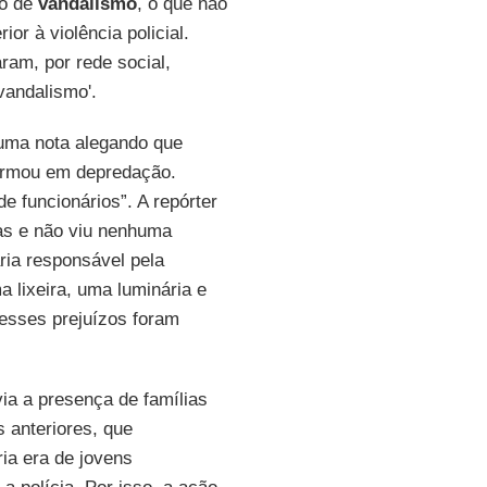
to de
vandalismo
, o que não
or à violência policial.
ram, por rede social,
vandalismo'.
 uma nota alegando que
formou em depredação.
e funcionários”. A repórter
as e não viu nenhuma
ria responsável pela
a lixeira, uma luminária e
esses prejuízos foram
ia a presença de famílias
 anteriores, que
ia era de jovens