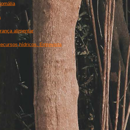
Somália
a
rança alimentar
cursos hídricos. Entrevista