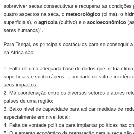
sobreviver secas consecutivas e recuperar as condições 
quatro aspectos na seca, o
meteorológico
(clima), o
hid
superficiais), o
agrícola
(cultivo) e o
socioeconômico
(as
seres humanos)”.
Para Tsegai, os principais obstáculos para se conseguir a 
na África são:
1. Falta de uma adequada base de dados que inclua clima,
superficiais e subterrâneos –, umidade do solo e incidên
seus impactos;
2. Má coordenação entre os diversos setores e atores rel
países de uma região;
3. Baixo nível de capacidade para aplicar medidas de
red
especialmente em nível local;
4. Falta de vontade política para implantar políticas nacio
5. O elemento econômico da preparação para a seca não 