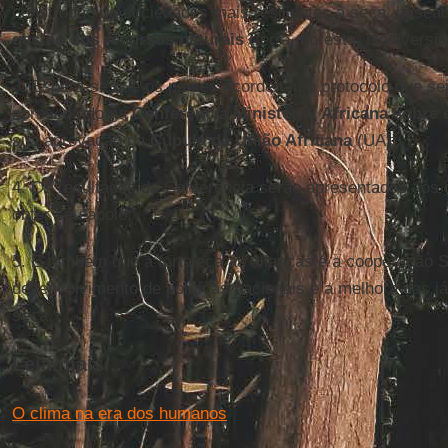
construção de sociedades mais resilientes à seca, basea
gestão dos recursos naturais
(terra, floresta, biodiversi
3. Espera-se que os países acordem um protocolo que sej
apresentado na
Conferência Ministerial Africana sobre
sua aprovação na
Cúpula da União Africana
(UA);
4. Os resultados da Conferência serão apresentados aos
obter seu apoio;
5. E também que a fortaleça as alianças e a cooperação S
desenvolvimento de políticas nacionais e a melhora das j
seca.
Leia mais...
O clima na era dos humanos