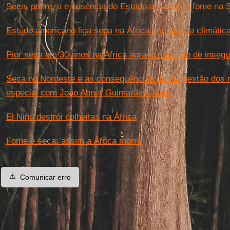
Seca, pobreza e ausência do Estado agravam a fome na 
Estudo americano liga seca na África a mudança climátic
Pior seca em 30 anos na África agrava situação de insegu
Seca no Nordeste e as consequências da má gestão dos re
especial com João Abner Guimarães Júnior
El Niño destrói colheitas na África
Fome e seca: assim a África morre
⚠️
Comunicar erro