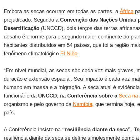
Embora as secas ocorram em todas as partes, a
África
pa
prejudicado. Segundo a
Convenção das Nações Unidas p
Desertificação
(UNCCD), dois terços das terras africana
desafio é enorme para o segundo maior continente do plan
habitantes distribuídos em 54 países, que foi a região ma
fenômeno climatológico
El Niño
.
“Em nível mundial, as secas são cada vez mais graves, m
duração e extensão espacial. Seu impacto é cada vez maio
humano em massa e a migração. A seca atual é evidência
funcionário da
UNCCD
, na
Conferência sobre a
Seca na 
organismo e pelo governo da
Namíbia
, que termina hoje,
país.
A Conferência insiste na
“resiliência diante da seca”
.
Ts
resiliência diante da seca se define simplesmente como 