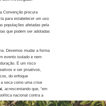
a Convenção procura
-la para estabelecer um uso
as populações afetadas pela
gias que podem ser adotadas
ema. Devemos mudar a forma
um evento isolado e nem
 duração. É um risco
eativos e ser proativos,
scos, do enfoque
r a seca como uma crise
ai
, acrescentando que, “em
lítica nacional contra a