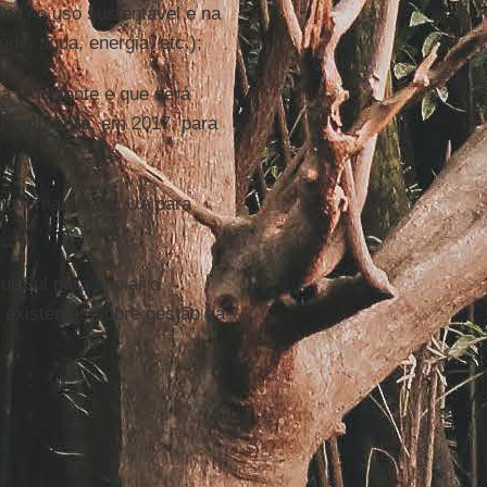
das no uso sustentável e na
dade, água, energia, etc.);
a vinculante e que será
 o ambiente
, em 2017, para
 governantes da UA para
ul-Sul para apoiar o
á existentes sobre gestão da