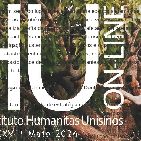
Em segundo lugar é necessário fortalecer os sistemas de c
secas. Também é importante avaliar a vulnerabilidade do 
realizar perfis de risco: quem será afetado, em que áreas
impactos.As medidas de redução do risco incluem o dese
irrigação sustentável para os cultivos e o gado, acompa
abastecimento de água e seus usos, reciclagem e reutili
possibilidade de cultivos mais tolerantes à seca e amplia
colheitas.
Tsgai
espera cinco resultados da
Conferência de Windh
1. Um documento de estratégia comum em nível de África 
preparação do continente diante da seca, que possa ser a
entre os países;
2. Que leve ao desenvolvimento de políticas nacionais in