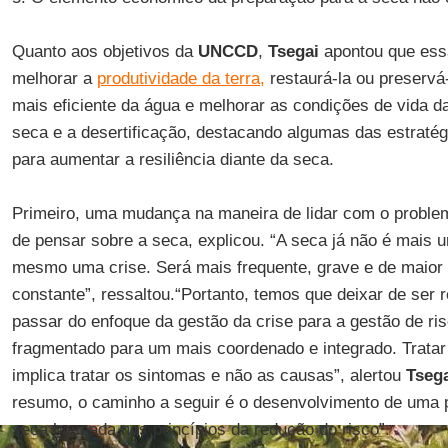
Quanto aos objetivos da
UNCCD
,
Tsegai
apontou que ess
melhorar a
produtividade da terra,
restaurá-la ou preservá
mais eficiente da água e melhorar as condições de vida d
seca e a desertificação, destacando algumas das estraté
para aumentar a resiliência diante da seca.
Primeiro, uma mudança na maneira de lidar com o probl
de pensar sobre a seca, explicou. “A seca já não é mais 
mesmo uma crise. Será mais frequente, grave e de maior
constante”, ressaltou.“Portanto, temos que deixar de ser r
passar do enfoque da gestão da crise para a gestão de ri
fragmentado para um mais coordenado e integrado. Trata
implica tratar os sintomas e não as causas”, alertou
Tseg
resumo, o caminho a seguir é o desenvolvimento de uma po
seca baseada nos princípios da redução do risco”.