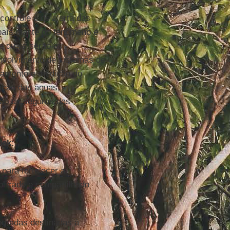
ontrole e de alerta das
país diante do fenômeno e
 e quais serão os
nvolvimento de sistemas de
nhamento e medição do
zação das águas,
ção de seguros das
oek
:
para fortalecer a
plicado e compartilhado
tegradas destinadas à