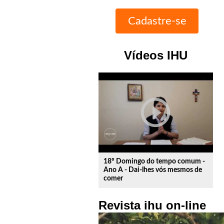
Vídeos IHU
play_circle_outline
18º Domingo do tempo comum -
Ano A - Dai-lhes vós mesmos de
comer
Revista ihu on-line