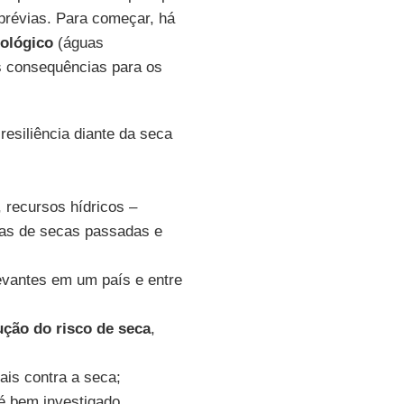
prévias. Para começar, há
rológico
(águas
 consequências para os
resiliência diante da seca
 recursos hídricos –
cias de secas passadas e
evantes em um país e entre
ução do risco de seca
,
nais contra a seca;
é bem investigado.