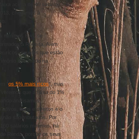
faixa acima de 40 salários
 2013, chegamos à
to.
os mínimos têm, se
nformados à Receita. Além
er-ricos, aqueles que estão
rimônio informado na
em “
os 5% mais ricos
”, mas
, veremos que a faixa do 1%
quando analisamos
tivos, bens e direitos e o
 não são tributados. Por
 160 salários mínimos, há
 de Renda, porque os seus