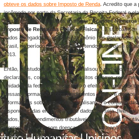
obteve os dados sobre Imposto de Renda
. Acredito que a 
incômodo por parte da Secretaria da Receita Federal e el
liberar uma base de dados chamada
“Grandes Números 
Imposto de Renda das Pessoas Físicas”
. Essa base de
dados agregados de renda e patrimônio dos declarantes 
Brasil, no período de 2008 a 2014, tendo como base os an
2013.
Então, o estudo que realizamos analisou o perfil do Impo
declarantes, considerando os quesitos de sexo, rendimen
unidades da federação, buscando o efeito concentrador de 
dessas informações sobre rendimentos e bens e direitos, 
informações sobre patrimônio, analisamos o conjunto das
disponibilizadas em planilhas de dados, ou seja, tivemos
dados, como rendimentos tributáveis, rendimentos tributá
isentos, deduções com doença, saúde e educação, impost
dívida, ônus, patrimônio etc.