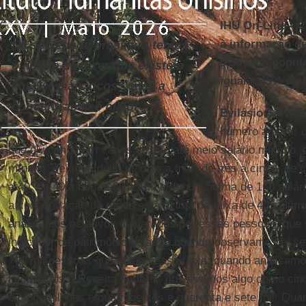
IHU On-Line - 
à informação d
Na sociedade brasileira temos
0,36% da popul
o hábito de dizer que existem
igual a 45% do 
“os 5% mais ricos”, mas a
concentração é maior
Evilásio Salvad
número a partir d
que dividimos em várias faixas: até meio salário mínimo, 
mínimo, de um a dois, de dois a três, de três a cinco, de c
a 40, de 40 a 80, de 80 a 160 e depois acima de 160 salár
a concentração de renda está acima da faixa de 40 salár
analisamos os ativos declarados por essas pessoas, que
indicador de patrimônio delas, e quando observamos ess
700 mil pessoas que estão nessa faixa; quando analisamos
informados à Receita Federal, observamos algo como cinco
e cinco bilhões e quatrocentos e quarenta e sete mil. Qu