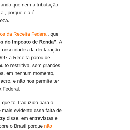
lando que nem a tributação
cal, porque ela é,
eza.
os da Receita Federal
, que
s do Imposto de Renda”
. A
consolidados da declaração
1997 a Receita parou de
uito restritiva, sem grandes
dos, em nenhum momento,
macro, e não nos permite ter
a Federal.
, que foi traduzido para o
 mais evidente essa falta de
tty
disse, em entrevistas e
obre o Brasil porque
não