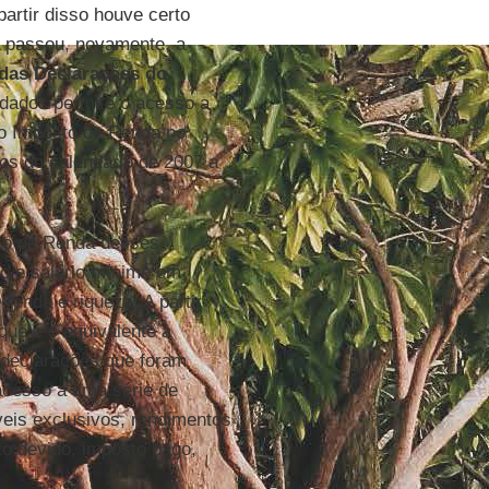
partir disso houve certo
a passou, novamente, a
das Declarações do
 dados permite o acesso a
do Imposto de Renda no
os do calendário de 2007 a
sto de Renda desses
to e salário mínimo em
renda e riqueza. A partir
que é o equivalente a
 declarações que foram
 acesso a uma série de
veis exclusivos, rendimentos
o devido, imposto pago,