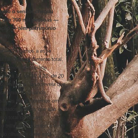
Como o senhor chegou
e que 700 mil pessoas —
ação — têm patrimônio
PIB?
or –
Chegamos a esse
a faixa de rendimento total,
de meio a um salário
inco a 10, de 10 a 20, de 20
ios mínimos. Isso revela que
ios mínimos. Quando
 são os bens, obtemos um
es dados, vemos que são
 o total de ativos
 trilhões oitocentos e vinte
ando olhamos onde está