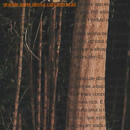
grande parte dessa concentração
, vemos que está nessa 
mínimos. Se dividirmos esse valor pelo PIB estimado de
informação de que é quase metade do Produto Interno Bru
Os declarantes que estão nessa faixa acima de 40 salári
verificarmos os ativos e os bens, 42% do total de bens i
disso, se quisermos, podemos analisar a situação dos hip
acima de 160 salários mínimos: esses têm 21,70% do pat
declaração de Imposto de Renda.
Na sociedade brasileira temos o hábito de dizer que exist
a concentração é maior. Se analisarmos a base de dados
mais rico da sociedade brasileira é mais concentradora 
detalhadamente quem é esse 1% mais rico. E mais, esses a
rendimento dessas pessoas são muito pouco tributados ou
exemplo, nessa faixa dos hiper-ricos, que estão acima de
cerca de 50 mil pessoas que não pagam nada de Imposto