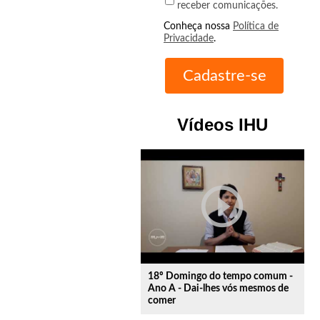
receber comunicações.
Conheça nossa
Política de
Privacidade
.
Vídeos IHU
play_circle_outline
18º Domingo do tempo comum -
Ano A - Dai-lhes vós mesmos de
comer