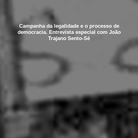
Campanha da legalidade e o processo de
democracia. Entrevista especial com João
Trajano Sento-Sé