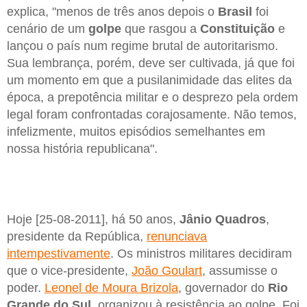
explica, "menos de três anos depois o
Brasil
foi
cenário de um
golpe
que rasgou a
Constituição
e
lançou o país num regime brutal de autoritarismo.
Sua lembrança, porém, deve ser cultivada, já que foi
um momento em que a pusilanimidade das elites da
época, a prepotência militar e o desprezo pela ordem
legal foram confrontadas corajosamente. Não temos,
infelizmente, muitos episódios semelhantes em
nossa história republicana".
Hoje [25-08-2011], há 50 anos,
Jânio Quadros
,
presidente da República,
renunciava
intempestivamente
. Os ministros militares decidiram
que o vice-presidente,
João Goulart
, assumisse o
poder.
Leonel de Moura Brizola
, governador do
Rio
Grande do Sul
, organizou à resistência ao golpe. Foi