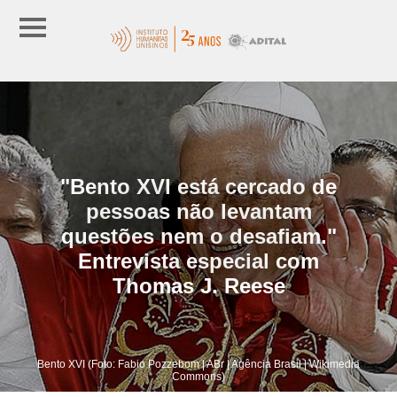
"Bento XVI está cercado de
pessoas não levantam
questões nem o desafiam."
Entrevista especial com
Thomas J. Reese
Bento XVI (Foto: Fabio Pozzebom | ABr | Agência Brasil | Wikimedia
Commons)