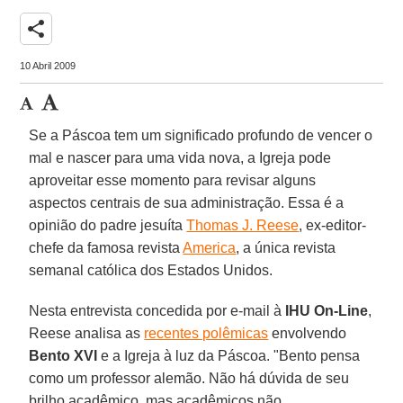
share
10 Abril 2009
Se a Páscoa tem um significado profundo de vencer o
mal e nascer para uma vida nova, a Igreja pode
aproveitar esse momento para revisar alguns
aspectos centrais de sua administração. Essa é a
opinião do padre jesuíta
Thomas J. Reese
, ex-editor-
chefe da famosa revista
America
, a única revista
semanal católica dos Estados Unidos.
Nesta entrevista concedida por e-mail à
IHU On-Line
,
Reese analisa as
recentes polêmicas
envolvendo
Bento XVI
e a Igreja à luz da Páscoa. "Bento pensa
como um professor alemão. Não há dúvida de seu
brilho acadêmico, mas acadêmicos não