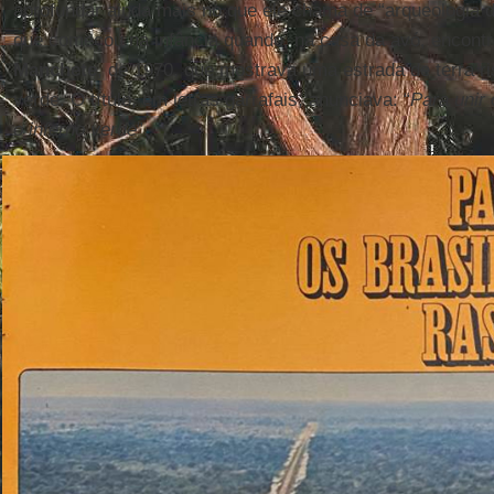
aprofundar ainda mais no que ele chama de “arqueologia
que começou na infância quando, na casa da avó, encont
Manchete
, de 1970, que mostrava uma estrada de terra ri
verde. O título, em letras garrafais, anunciava: “
Para unir
o inferno verde
”.