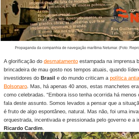
Propaganda da companhia de navegação marítima Netumar. (Foto: Repro
A glorificação do
desmatamento
estampada na imprensa b
brincadeira de mau gosto nos tempos atuais, quando líder
investidores do
Brasil
e do mundo criticam a
política ant
Bolsonaro
. Mas, há apenas 40 anos, estas manchetes era
como celebradas. “Embora isso tenha ocorrida há menos 
fala deste assunto. Somos levados a pensar que a situaç
é fruto de algo espontâneo, natural. Mas não, foi uma in
orquestrada, incentivada e pressionada pelo governo e a ini
Ricardo Cardim
.