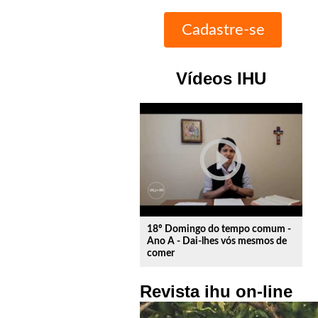
Vídeos IHU
play_circle_outline
18º Domingo do tempo comum -
Ano A - Dai-lhes vós mesmos de
comer
Revista ihu on-line