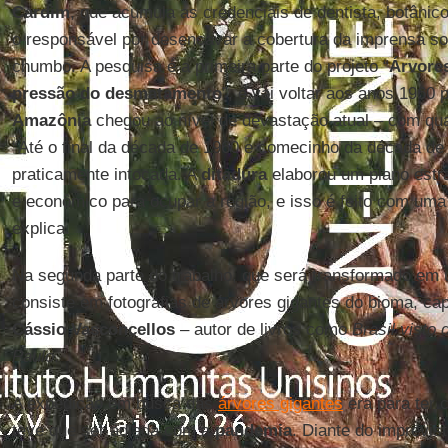
Cardim
, que acumula as credenciais de dentista, botânico,
o responsável por desencavar a cobertura da imprensa s
chumbo. A pesquisa é a primeira parte do projeto “
Árvore
pressão do desmatamento
”, e vai voltar aos anos 1960 
Amazônia
chegou ao nível de devastação atual – com q
“Até o final da década de 1960 e comecinho da década d
praticamente intocada. A
ditadura
elaborou um plano estra
e econômico para ocupar a região, e isso é feito com uma
explica.
Na segunda parte do trabalho, que será transformado e
consiste em fotografias de árvores gigantes do bioma, cap
Cássio Vasconcellos
– autor de livros como
Brasil visto
Paulo
.
A expedição em busca das
árvores gigantes
era para ter
teve que ser adiada com a
pandemia
. Diante do imprevis