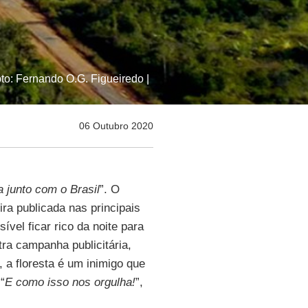
o: Fernando O.G. Figueiredo |
06 Outubro 2020
 junto com o Brasil
”. O
ra publicada nas principais
sível ficar rico da noite para
tra campanha publicitária,
, a floresta é um inimigo que
 “
E como isso nos orgulha!
”,