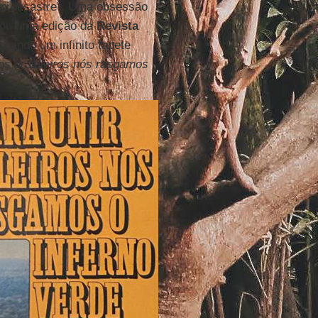
 do desastre”. Uma obsessão
rou uma edição da
Revista
scando um infinito tapete
 os brasileiros nós rasgamos