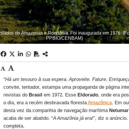
estados do Amazonas e Rondônia. Foi inaugurada em 1976. (Fot
PPBIO/CENBAM)
“
Há um tesouro à sua espera. Aproveite. Fature. Enriqueça
convite, tentador, estampa uma propaganda de página intei
revistas do
Brasil
em 1972. Esse
Eldorado
, onde era pos
o dia, era a recém desbravada floresta
Amazônica
. Em ou
desta vez da companhia de navegação marítima
Netumar
acaba de ser abatido. “
A Amazônia já era!
”, diz o anúncio.
completa.