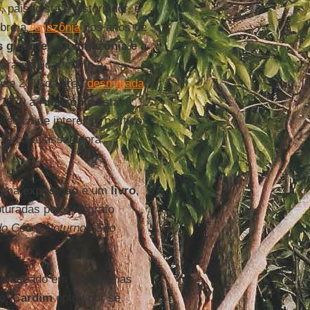
 paisagista e historiador, é
obre a
Amazônia
nos anos de
s gigantes da Amazônia e a
para explicar como a
uase 20% da área
desmatada
.
e 1970 a
Amazônia
estava
tégico de interesse político
 força avassaladora”,
m uma
exposição
e um
livro
,
turadas pelo fotógrafo
 do Céu
e
Noturnos São
 começado em março, mas
to,
Cardim
optou por se