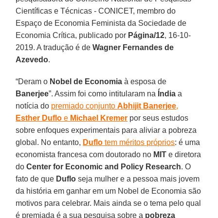
Científicas e Técnicas - CONICET, membro do
Espaço de Economia Feminista da Sociedade de
Economia Crítica, publicado por
Página/12
, 16-10-
2019. A tradução é de
Wagner Fernandes de
Azevedo
.
“Deram o
Nobel de Economia
à esposa de
Banerjee
”. Assim foi como intitularam na
Índia
a
notícia do
premiado conjunto
Abhijit Banerjee
,
Esther Duflo
e
Michael Kremer
por seus estudos
sobre enfoques experimentais para aliviar a pobreza
global. No entanto,
Duflo
tem méritos próprios
: é uma
economista francesa com doutorado no
MIT
e diretora
do
Center for Economic and Policy Research
. O
fato de que
Duflo
seja mulher e a pessoa mais jovem
da história em ganhar em um Nobel de Economia são
motivos para celebrar. Mais ainda se o tema pelo qual
é premiada é a sua pesquisa sobre a
pobreza