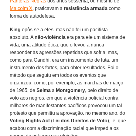
Panteras Negras
dos anos sessenta, ou mesmo de
Malcolm X
, praticavam a
resistência armada
como
forma de autodefesa.
King
opôs-se a eles; mas não foi um pacifista
absoluto. A
não-violência
era para ele um sistema de
vida, uma atitude ética, que o levou a nunca
responder às agressões repetidas que sofria; mas,
como para Gandhi, era um instrumento de luta, um
instrumento dos fortes, para obter resultados. Foi o
método que seguiu em todos os eventos que
organizou, como, por exemplo, as marchas de março
de 1965, de
Selma
a
Montgomery
, pelo direito de
voto aos negros, em que a violência policial contra
milhares de manifestantes pacíficos provocou um tal
protesto que permitiu a aprovação, no mesmo ano, do
Voting Rights Act
(
Lei dos Direitos de Voto
), lei que
acabou com a discriminação racial que impedia os
negros de votarem nas eleições.