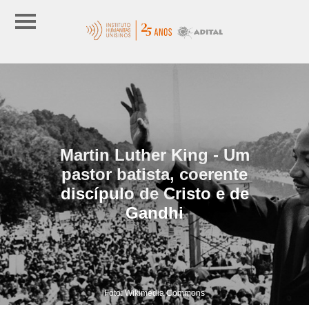
Martin Luther King - Um
pastor batista, coerente
discípulo de Cristo e de
Gandhi
Foto: Wikimedia Commons