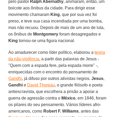
pelo pastor
Ralph Abernathy
, animaram, então, um
boicote aos ônibus da cidade. Para dirigir esse
movimento chamaram
King
, que por sua vez foi
preso, e teve sua casa incendiada por uma bomba,
mas não recuou. Depois de mais de um ano de luta,
os ônibus de
Montgomery
foram desagregados e
King
tornou-se uma figura nacional.
Ao amadurecer como líder político, elaborou a
teoria
da não-violência
, a partir das palavras de Jesus -
"Quem com a espada fere, pela espada morre" -,
enriquecidas com o encontro do pensamento de
Gandhi
, já difuso por outros ativistas negros.
Jesus
,
Gandhi
e
David Thoreau
, o grande filósofo e poeta
antiescravista, que escolhera a prisão a apoiar a
guerra de agressão contra o
México
, em 1846, foram
os pilares do seu pensamento. Vários líderes afro-
americanos, como
Robert F. Williams
, antes das