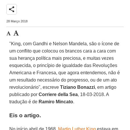
share
28 Março 2018
"King, com Gandhi e Nelson Mandela, são o ícone de
um conflito que colocou os brancos cara a cara com
sua herança política mais preciosa, e muitas vezes
esquecida, o princípio de igualdade das Revoluções
Americana e Francesa, que agora entendemos, não é
um resultado necessário do progresso, ou de um ato
revolucionário", escreve
Tiziano Bonazzi
, em artigo
publicado por
Corriere della Sea
, 18-03-2018. A
tradução é de
Ramiro Mincato
.
Eis o artigo.
No início abril de 1968,
Martin Luther King
estava em