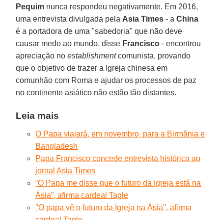
Pequim
nunca respondeu negativamente. Em 2016,
uma entrevista divulgada pela
Asia Times
- a
China
é a portadora de uma "sabedoria" que não deve
causar medo ao mundo, disse
Francisco
- encontrou
apreciação no
establishment
comunista, provando
que o objetivo de trazer a Igreja chinesa em
comunhão com Roma e ajudar os processos de paz
no continente asiático não estão tão distantes.
Leia mais
O Papa viajará, em novembro, para a Birmânia e
Bangladesh
Papa Francisco concede entrevista histórica ao
jornal Asia Times
“O Papa me disse que o futuro da Igreja está na
Ásia”, afirma cardeal Tagle
''O papa vê o futuro da Igreja na Ásia'', afirma
cardeal Tagle