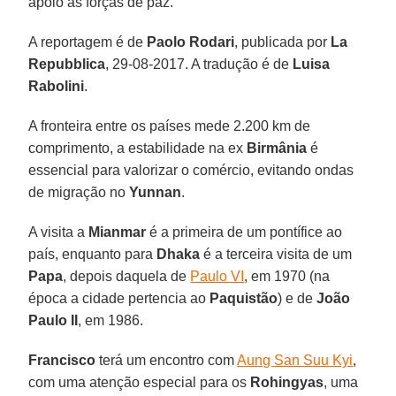
apoio às forças de paz.
A reportagem é de
Paolo Rodari
, publicada por
La
Repubblica
, 29-08-2017. A tradução é de
Luisa
Rabolini
.
A fronteira entre os países mede 2.200 km de
comprimento, a estabilidade na ex
Birmânia
é
essencial para valorizar o comércio, evitando ondas
de migração no
Yunnan
.
A visita a
Mianmar
é a primeira de um pontífice ao
país, enquanto para
Dhaka
é a terceira visita de um
Papa
, depois daquela de
Paulo VI
, em 1970 (na
época a cidade pertencia ao
Paquistão
) e de
João
Paulo II
, em 1986.
Francisco
terá um encontro com
Aung San Suu Kyi
,
com uma atenção especial para os
Rohingyas
, uma