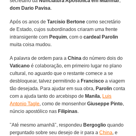
secretário da
Nunciatura Apostólica em Mianmar
,
dom Dario Pavisa
.
Após os anos de
Tarcisio Bertone
como secretário
de Estado, cujos subordinados criaram uma frente
intransigente com
Pequim
, com o
cardeal Parolin
muita coisa mudou.
A palavra de ordem para a
China
do número dois do
Vaticano
é colaboração, em primeiro lugar no plano
cultural, no aguardo que o restante comece a se
desbloquear, talvez permitindo a
Francisco
a viagem
tão desejada. Para ajudar em sua obra,
Parolin
conta
com a ajuda tanto do arcebispo de
Manila
,
Luis
Antonio Tagle
, como de monsenhor
Giuseppe Pinto
,
núncio apostólico nas
Filipinas
.
"Até mesmo amanhã", respondeu
Bergoglio
quando
perguntado sobre seu desejo de ir para a
China
, e