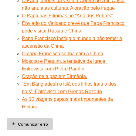
O Papa, depois da visita à Coreia do Sul: Cristo
não anula as culturas. A oração pelo Iraque
O Papa nas Filipinas no “Ano dos Pobres”
Enviado do Vaticano prevê que Papa Francisco
pode visitar Rússia e China
Papa Francisco instiga o mundo a não temer a
ascensão da China
O papa Francisco sonha com a China
Moscou e Pequim, a tentativa da Igreja.
Entrevista com Pietro Parolin
Oração pela paz em Birmânia.
“Em Bangladesh o Islã dos filhos traiu o dos
pais”. Entrevista com Greñas Rozario
As 10 viagens papais mais importantes da
História
⚠️
Comunicar erro