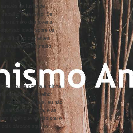
 através da fusão de
 trabalho excessivo. Se
que o número das jovens
responsabilidade sobre os
is difícil do que antes,
 e desapareceram muito
isão não era contra a minha
ria desejar nada melhor
as condições atuais, eu não
ausar danos à alma, e as
tem saber que eu não sou o
i dois párocos aqui no