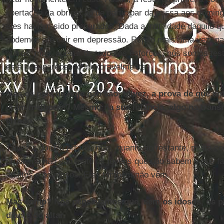
libertação da obrigação de participar da missa aos doming
eles haviam sido preparados. Dada a inutilidade daquilo 
podemos até cair em depressão. Repito mais uma vez: n
outros, mas, apesar de todos os esforços, nós somos te
está desaparecendo inexoravelmente.
Mas os pais de hoje não são, talvez, a prova de que a
eram melhores? Mesmo na sua infância, algo na transm
errado...
Talvez algo deu errado, mas, quanto ao restante, muita co
problema não são tanto os jovens que não sabem o que fa
adultos e os idosos. Eles também não vêm.
Mas como? Nós pensávamos que, sem os idosos, os pa
diante do altar.