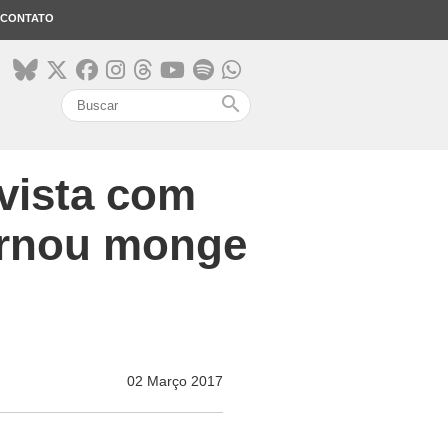
CONTATO
search
evista com
ornou monge
02 Março 2017