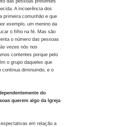
nto das pessoas presentes
cida. A incoerência dos
 a primeira comunhão e que
por exemplo, um menino da
ar o filho na fé. Mas são
menta o número das pessoas
 às vezes nós nos
mos contentes porque pelo
ém o grupo daqueles que
 continua diminuindo, e o
independentemente do
soas querem algo da Igreja
 expectativas em relação a