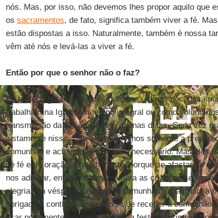
nós. Mas, por isso, não devemos lhes propor aquilo que 
os
sacramentos
, de fato, significa também viver a fé. 
estão dispostas a isso. Naturalmente, também é nossa ta
vêm até nós e levá-las a viver a fé.
Então por que o senhor não o faz?
Eu tentei e garanto a vocês que, nas últimas décadas, i
trabalham na Igreja em tempo integral ou como voluntário
transmissão da fé não é tarefa apenas delas. Cada vez m
justamente nisso. Dão aos seus filhos somente a preparaç
comunhão e acham que fizeram o necessário. Mas eles 
de fé e de oração. É até honesto, porque se afastaram c
nos admirar, então, se a missa para as crianças se torn
alegria. Na véspera da primeira comunhão, uma criança m
obrigada a continuar indo depois de receber a comunhão o
ficar novamente em casa. Assim, a festa da primeira com