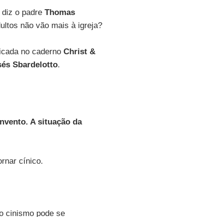
 diz o padre
Thomas
ultos não vão mais à igreja?
licada no caderno
Christ &
és Sbardelotto
.
nvento. A situação da
rnar cínico.
, o cinismo pode se