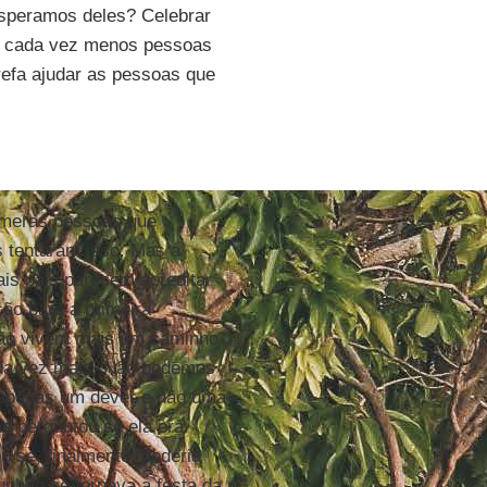
esperamos deles? Celebrar
Mas cada vez menos pessoas
refa ajudar as pessoas que
númeras pessoas que
s tentaram isso. Mas a
ais pais parecem acreditar
ão para a primeira
não vivem mais um caminho
ada vez mais. Não podemos
a apenas um dever e não uma
e perguntou se ela era
u se, finalmente, poderia
unhão se tornava a festa da