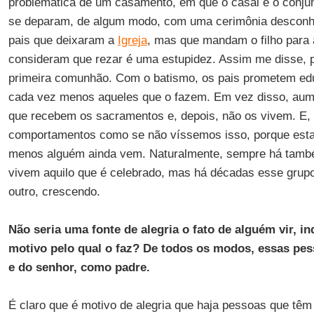
problemática de um casamento, em que o casal e o conju
se deparam, de algum modo, com uma cerimônia desconhe
pais que deixaram a
Igreja
, mas que mandam o filho para
consideram que rezar é uma estupidez. Assim me disse, 
primeira comunhão. Com o batismo, os pais prometem educ
cada vez menos aqueles que o fazem. Em vez disso, au
que recebem os sacramentos e, depois, não os vivem. E,
comportamentos como se não víssemos isso, porque esta
menos alguém ainda vem. Naturalmente, sempre há tamb
vivem aquilo que é celebrado, mas há décadas esse grupo
outro, crescendo.
Não seria uma fonte de alegria o fato de alguém vir, 
motivo pelo qual o faz? De todos os modos, essas pes
e do senhor, como padre.
É claro que é motivo de alegria que haja pessoas que têm