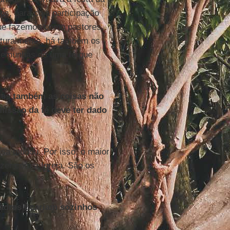
os, para cuja participação
que fazemos como pastores,
aturalmente, há também os
stemunhas de uma fé que
ntes também as coisas não
issão da fé deve ter dado
isa mudou. Por isso, o maior
zer com a Igreja. São os
dres ficariam sozinhos