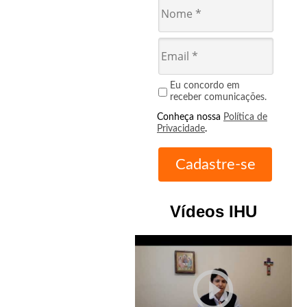
Eu concordo em
receber comunicações.
Conheça nossa
Política de
Privacidade
.
Vídeos IHU
play_circle_outline