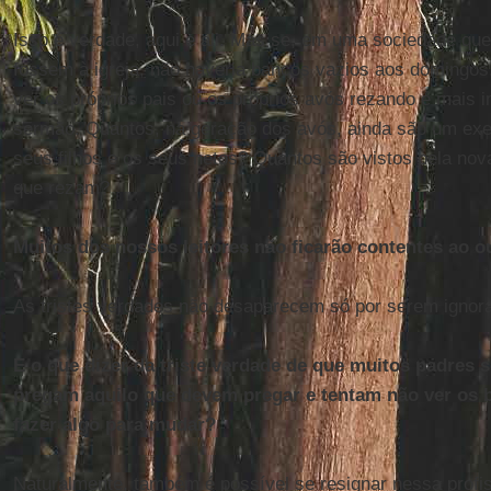
Isso é verdade, aqui e ali. Mas se, em uma sociedade que
fossem à igreja, não haveria bancos vazios aos domingos.
ver os próprios pais ou os próprios avós rezando é mais 
sermão. Quantos, na geração dos avós, ainda são um exem
seus filhos e os seus netos? Quantos são vistos pela n
que rezam?
Muitos dos nossos leitores não ficarão contentes ao ou
As tristes verdades não desaparecem só por serem ignor
E o que dizer da triste verdade de que muitos padres 
pregam aquilo que devem pregar e tentam não ver os 
fazer algo para mudar?
Naturalmente, também é possível se resignar nessa profi