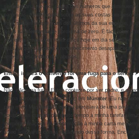
se resignaria, se, por causa dos números que diminuem e
paróquias, fosse jogado sobre as suas costas um peso de
você soubesse que é um dos últimos da sua espécie, já 
levas na
Alemanha
se aproxima de zero. É fácil jogar a 
padres, e é cada vez mais difícil hoje em dia ser padre, ma
aliás, já que o apoio e o reconhecimento desapareceram,
antes do escândalo dos abusos.
Então, ir para o convento foi uma fuga para o senhor?
Não, não uma fuga! Estou contente por ser padre, e a dec
última paróquia da
Santa Cruz
, em
Münster
. Eu não pode
para mim! Mas percebi que eu precisava de uma pausa. N
posso mais cumprir por muito tempo a minha tarefa sem c
inúmeras reações de confirmação à minha carta me permi
único ao qual as coisas estão indo dessa forma. Encontre