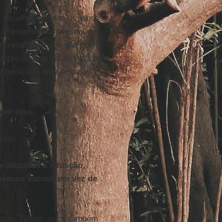
 envelhece, todos os idosos
 A experiência pessoal de
importante do que qualquer
plo de vida vivida para os
ova geração como pessoas
vir isso.
adas.
se adaptam à situação,
bancos vazios, em vez de
ssão. Talvez, você também