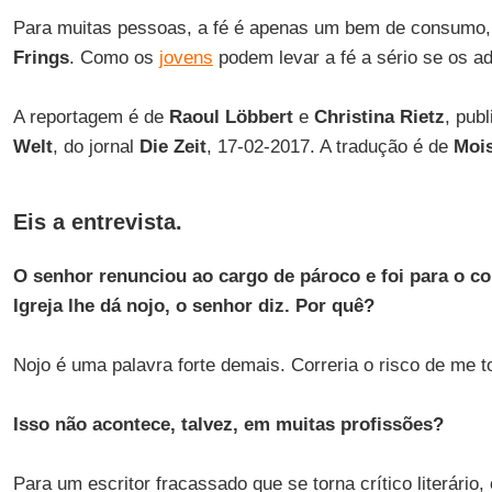
Para muitas pessoas, a fé é apenas um bem de consumo,
Frings
. Como os
jovens
podem levar a fé a sério se os ad
A reportagem é de
Raoul Löbbert
e
Christina Rietz
, pub
Welt
, do jornal
Die Zeit
, 17-02-2017. A tradução é de
Mois
Eis a entrevista.
O senhor renunciou ao cargo de pároco e foi para o co
Igreja lhe dá nojo, o senhor diz. Por quê?
Nojo é uma palavra forte demais. Correria o risco de me to
Isso não acontece, talvez, em muitas profissões?
Para um escritor fracassado que se torna crítico literário