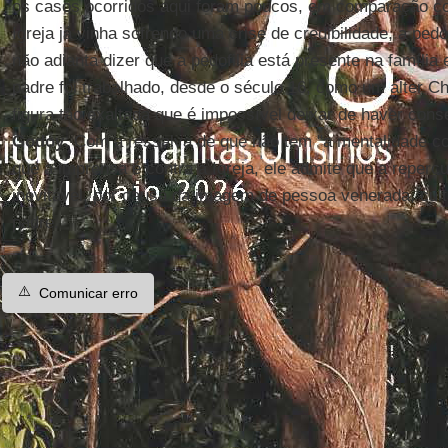
os casos ocorridos aqui foram poucos, em comparação co
Igreja já vinha sofrendo uma crise de credibilidade, a pedo
não adianta dizer que a pedofilia está presente na família 
padre foi trabalhado, desde o século 16, como um alter Chr
figura tão exaltada que é impossível deixar de haver con
Godoy
. Com a ressalva de que não tem "a mentalidade co
que a imprensa é contra a Igreja, ele admite que a repercu
inevitável, por causa da imagem de pessoa venerada, cult
padre.
⚠️
Comunicar erro