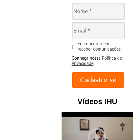
Eu concordo em
receber comunicações.
Conheça nossa
Política de
Privacidade
.
Vídeos IHU
play_circle_outline