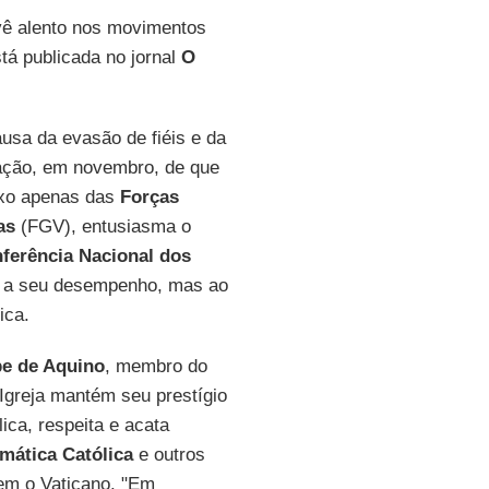
 vê alento nos movimentos
tá publicada no jornal
O
ausa da evasão de fiéis e da
elação, em novembro, de que
aixo apenas das
Forças
as
(FGV), entusiasma o
ferência Nacional dos
 a seu desempenho, mas ao
ica.
pe de Aquino
, membro do
 Igreja mantém seu prestígio
ica, respeita e acata
mática Católica
e outros
em o Vaticano. "Em