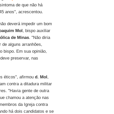
 sintoma de que não há
45 anos", acrescentou.
 não deverá impedir um bom
Joaquim Mol
, bispo auxiliar
ólica
de Minas
. "Não diria
r de alguns arranhões,
o bispo. Em sua opinião,
 deve preservar, nas
es éticos", afirmou
d. Mol
,
m contra a ditadura militar
es. "Havia gente de outra
O que chamou a atenção nas
 membros da Igreja contra
ando há dois candidatos e se