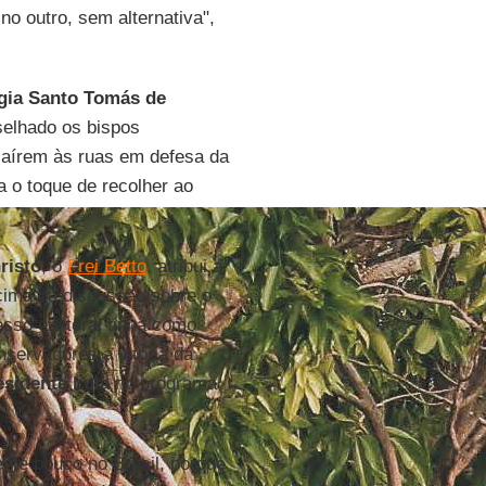
o outro, sem alternativa",
ogia Santo Tomás de
selhado os bispos
 saírem às ruas em defesa da
a o toque de recolher ao
risto
, o
Frei Betto
, atribui a
cima da discussão sobre o
esso eleitoral tinha como
servadores a vitória da
esidente Lula
no programa
ente pouco no Brasil, porque