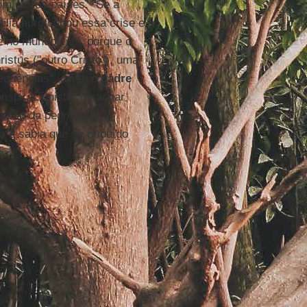
m outros países. "Se a
filia aprofundou essa crise e
e no mundo civil, porque o
istus ("outro Cristo"), uma
sequências", disse o
padre
nspiracionista" de achar
ssão da pedofilia é
a e sábia que se criou do