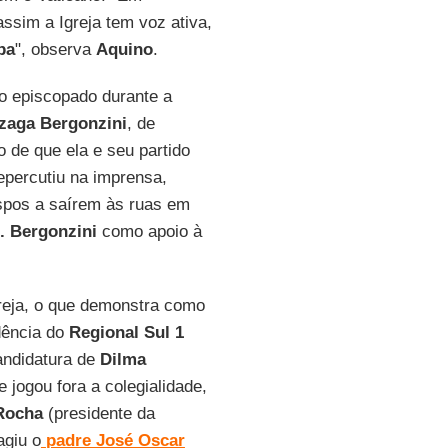
ssim a Igreja tem voz ativa,
pa
", observa
Aquino
.
do episcopado durante a
zaga Bergonzini
, de
de que ela e seu partido
repercutiu na imprensa,
spos a saírem às ruas em
. Bergonzini
como apoio à
reja, o que demonstra como
idência do
Regional Sul 1
andidatura de
Dilma
e jogou fora a colegialidade,
 Rocha
(presidente da
agiu o
padre José Oscar