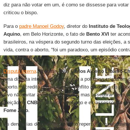
diz para não votar em um, é como se dissesse para votar n
criticou o bispo.
Para o
padre Manoel Godoy
, diretor do
Instituto de Teol
Aquino
, em Belo Horizonte, o fato de
Bento XVI
ter acon
brasileiros, na véspera do segundo turno das eleições, a
vida, contra o aborto, "foi um paradoxo, um episódio contr
qual a
CNBB
vem sendo submetida nos últimos anos".
Disputa interna
. O dominicano
Carlos Alberto Libânio Ch
uma disputa interna no episcopado a polêmica criada em 
aborto. "Acredito que todo esse conflito à sombra do proc
alvo não evitar a eleição da
Dilma
, mas assegurar aos con
eleição na
CNBB
", afirmou o teólogo e ex-assessor do
pr
Fome Zero
.
As denúncias de pedofilia no clero repercutiram relativam