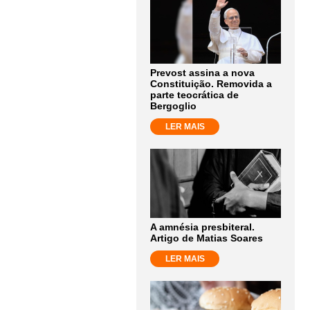
Prevost assina a nova
Constituição. Removida a
parte teocrática de
Bergoglio
LER MAIS
A amnésia presbiteral.
Artigo de Matias Soares
LER MAIS