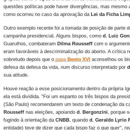
questões políticas pode haver divergências, mas mesmo a
como ocorreu no caso da aprovação da
Lei da Ficha
Lim
Outro exemplo recente foi a tomada de posição de parte 
campanha presidencial. Alguns bispos, como
d. Luiz Gon
Guarulhos, combateram
Dilma Rousseff
com o argumento 
eram favoráveis à descriminalização do aborto. A crítica 
sobretudo depois que o
papa
Bento XVI
aconselhou os bi
defesa da defesa da vida, num discurso interpretado por
d
sua atitude.
Houve reação a esse posicionamento dentro da própria Ig
ela está dividida. "Foi um espanto os três bispos da pres
(São Paulo) recomendarem um texto de condenação da c
Rousseff
nas eleições, apoiando
d. Bergonzini
, porque s
fugindo à orientação da
CNBB
, quando
d. Geraldo Lyrio
entidade) teve de dizer que cada bispo faz o que quer", re