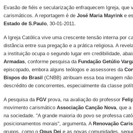
Evasão de fiéis e secularização enfraquecem Igreja, que
carismáticos. A reportagem é de
José Maria Mayrink
e es
Estado de S.Paulo
, 30-01-2011.
A Igreja Católica vive uma crescente tensão interna por c
distância entre sua pregação e a prática religiosa. A rev
a instituição ocupa o segundo lugar em credibilidade, ab
Armadas
, conforme pesquisa da
Fundação Getúlio Varg
episcopado, embora alguns teólogos e assessores da
Con
Bispos do Brasil
(CNBB) atribuam essa boa imagem não
descrédito de concorrentes, especialmente da classe polít
A pesquisa da
FGV
prova, na avaliação do professor
Feli
movimento carismático
Associação
Canção Nova
, que a
na sociedade. "A grande maioria do povo se professa catól
posicionamentos morais", argumenta. A
Renovação Caris
grupos, como o
Opus Dei
e as novas comunidades, segu