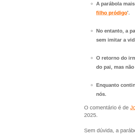
A parábola mais
filho pródigo
'.
No entanto, a p
sem imitar a vi
O retorno do irm
do pai, mas não
Enquanto contin
nós.
O comentário é de
J
2025.
Sem dúvida, a paráb