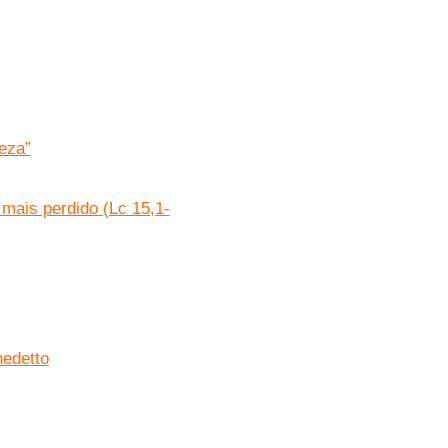
leza”
 mais perdido (Lc 15,1-
nedetto