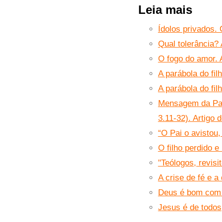
Leia mais
Ídolos privados.
Qual tolerância?
O fogo do amor. 
A parábola do fil
A parábola do fil
Mensagem da Pará
3.11-32). Artigo 
“O Pai o avistou
O filho perdido e
"Teólogos, revisi
A crise de fé e a
Deus é bom com
Jesus é de todos