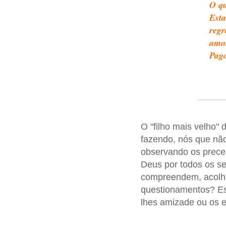
O qu
Esta
regr
amor
Pag
O "filho mais velho"
fazendo, nós que nã
observando os prece
Deus por todos os se
compreendem, acolh
questionamentos? Es
lhes amizade ou os 