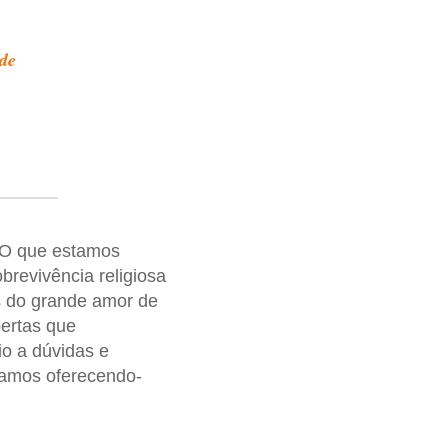
s
de
. O que estamos
revivência religiosa
s do grande amor de
bertas que
 a dúvidas e
tamos oferecendo-