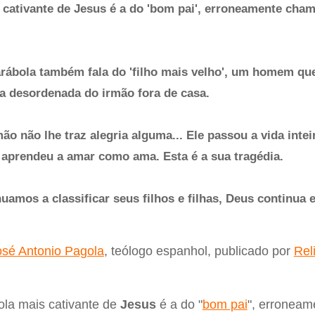
 cativante de Jesus é a do 'bom pai', erroneamente cham
arábola também fala do 'filho mais velho', um homem q
da desordenada do irmão fora de casa.
ão não lhe traz alegria alguma... Ele passou a vida inte
 aprendeu a amar como ama. Esta é a sua tragédia.
uamos a classificar seus filhos e filhas, Deus continua
osé Antonio Pagola
, teólogo espanhol, publicado por
Reli
ola mais cativante de
Jesus
é a do "
bom pai
", erronea