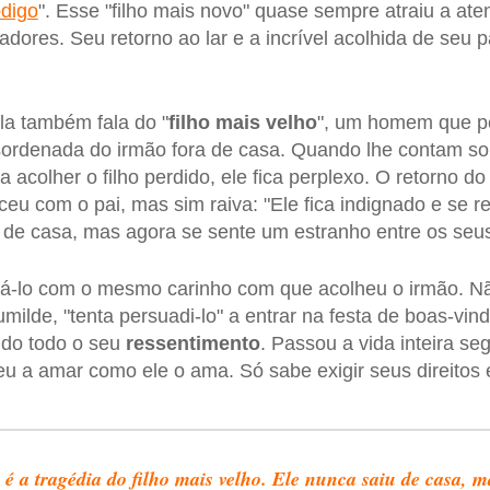
ódigo
". Esse "filho mais novo" quase sempre atraiu a at
adores. Seu retorno ao lar e a incrível acolhida de seu
la também fala do "
filho mais velho
", um homem que p
sordenada do irmão fora de casa. Quando lhe contam sob
 acolher o filho perdido, ele fica perplexo. O retorno do
eu com o pai, mas sim raiva: "Ele fica indignado e se r
u de casa, mas agora se sente um estranho entre os seu
dá-lo com o mesmo carinho com que acolheu o irmão. Nã
ilde, "tenta persuadi-lo" a entrar na festa de boas-vin
ando todo o seu
ressentimento
. Passou a vida inteira s
u a amar como ele o ama. Só sabe exigir seus direitos e
 é a tragédia do filho mais velho. Ele nunca saiu de casa, m