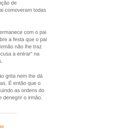
enção de
 pai comoveram todas
ermanece com o pai
re a festa que o pai
 irmão não lhe traz
ecusa a entrar" na
s.
o grita nem lhe dá
das. É então que o
eguindo as ordens do
 denegrir o irmão.
as