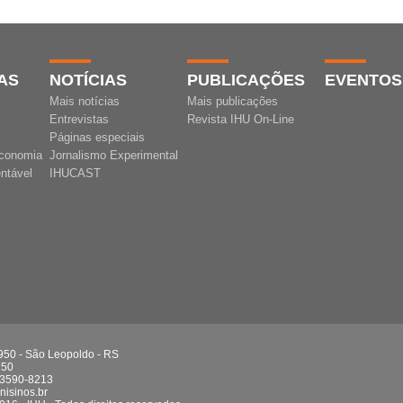
AS
NOTÍCIAS
PUBLICAÇÕES
EVENTOS
Mais notícias
Mais publicações
Entrevistas
Revista IHU On-Line
Páginas especiais
conomia
Jornalismo Experimental
ntável
IHUCAST
 950 - São Leopoldo - RS
750
 3590-8213
isinos.br