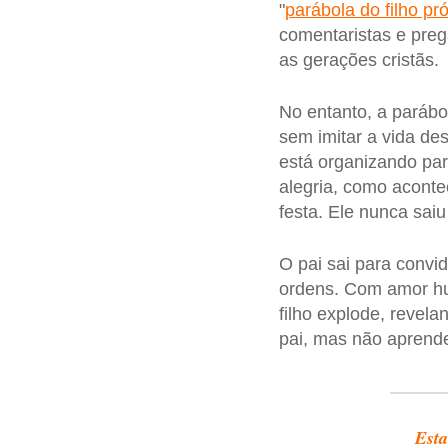
"
parábola do filho pr
comentaristas e preg
as gerações cristãs.
No entanto, a parábo
sem imitar a vida de
está organizando para
alegria, como acontec
festa. Ele nunca sai
O pai sai para convi
ordens. Com amor hum
filho explode, revel
pai, mas não aprende
Esta