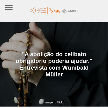
"A abolição do celibato
obrigatório poderia ajudar."
Entrevista com Wunibald
Müller
Imagem: Flickr