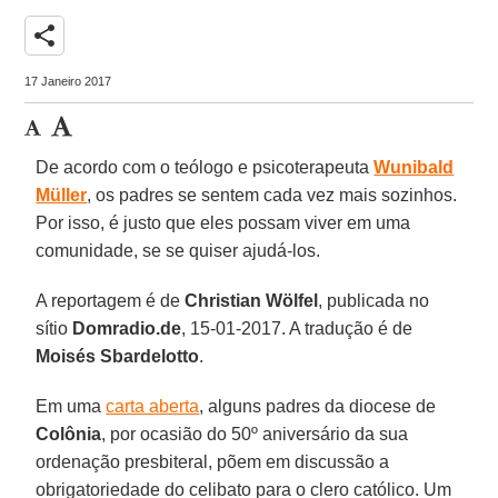
share
17 Janeiro 2017
De acordo com o teólogo e psicoterapeuta
Wunibald
Müller
, os padres se sentem cada vez mais sozinhos.
Por isso, é justo que eles possam viver em uma
comunidade, se se quiser ajudá-los.
A reportagem é de
Christian Wölfel
, publicada no
sítio
Domradio.de
, 15-01-2017. A tradução é de
Moisés Sbardelotto
.
Em uma
carta aberta
, alguns padres da diocese de
Colônia
, por ocasião do 50º aniversário da sua
ordenação presbiteral, põem em discussão a
obrigatoriedade do celibato para o clero católico. Um