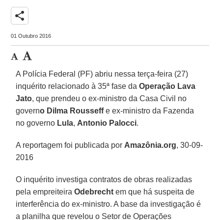
share
01 Outubro 2016
A Polícia Federal (PF) abriu nessa terça-feira (27)
inquérito relacionado à 35ª fase da
Operação Lava
Jato
, que prendeu o ex-ministro da Casa Civil no
govern
o Dilma Rousseff
e ex-ministro da Fazenda
no governo
Lula
,
Antonio Palocci
.
A reportagem foi publicada por
Amazônia.org
, 30-09-
2016
O inquérito investiga contratos de obras realizadas
pela empreiteira
Odebrecht
em que há suspeita de
interferência do ex-ministro. A base da investigação é
a planilha que revelou o Setor de Operações