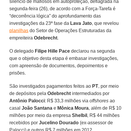
silêncio de mafiosos em autoproteção, deflagrada na
segunda-feira (26), de acordo com a Força-Tarefa é
“decorrência lógica” do aprofundamento das
investigações da 23ª fase da
Lava Jato
, que revelou
planilhas
do Setor de Operações Estruturadas da
empreiteira
Odebrecht
.
O delegado
Filipe Hille Pace
declarou na segunda
que o objetivo desta etapa é embasar investigações,
com apreensão de documentos, depoimentos e
prisões.
São investigados pagamentos feitos ao
PT
, por meio
de depósitos pela
Odebrecht
intermediados por
Antônio Palocci
: R$ 33,3 milhões via
offshores
ao
casal
João Santana
e
Mônica Moura
, além de R$ 10
milhões por meio da empresa
Shelbil
, R$ 44 milhões
recebidos por
Jucelino Dourado
(ex-assessor de
Palocci) e outros R$ 7 milhões em 2012.