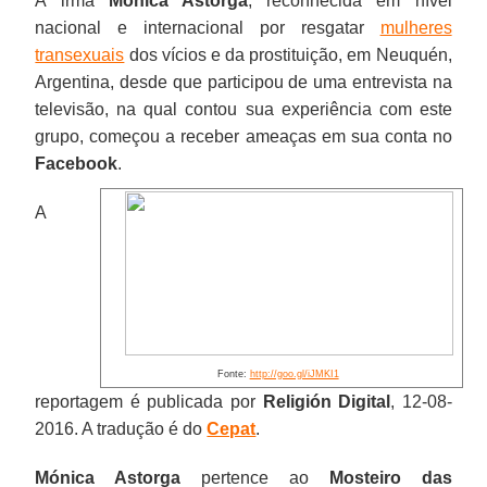
A irmã
Mónica Astorga
, reconhecida em nível
nacional e internacional por resgatar
mulheres
transexuais
dos vícios e da prostituição, em Neuquén,
Argentina, desde que participou de uma entrevista na
televisão, na qual contou sua experiência com este
grupo, começou a receber ameaças em sua conta no
Facebook
.
A
Fonte:
http://goo.gl/iJMKI1
reportagem é publicada por
Religión Digital
, 12-08-
2016. A tradução é do
Cepat
.
Mónica Astorga
pertence ao
Mosteiro das