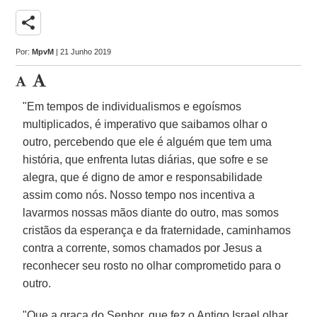
share
Por:
MpvM
| 21 Junho 2019
"Em tempos de individualismos e egoísmos
multiplicados, é imperativo que saibamos olhar o
outro, percebendo que ele é alguém que tem uma
história, que enfrenta lutas diárias, que sofre e se
alegra, que é digno de amor e responsabilidade
assim como nós. Nosso tempo nos incentiva a
lavarmos nossas mãos diante do outro, mas somos
cristãos da esperança e da fraternidade, caminhamos
contra a corrente, somos chamados por Jesus a
reconhecer seu rosto no olhar comprometido para o
outro.
"Que a graça do Senhor, que fez o Antigo Israel olhar